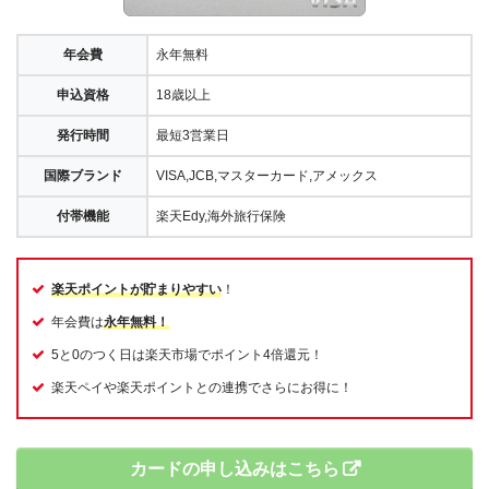
年会費
永年無料
申込資格
18歳以上
発行時間
最短3営業日
国際ブランド
VISA,JCB,マスターカード,アメックス
付帯機能
楽天Edy,海外旅行保険
楽天ポイントが貯まりやすい
！
年会費は
永年無料！
5と0のつく日は楽天市場でポイント4倍還元！
楽天ペイや楽天ポイントとの連携でさらにお得に！
カードの申し込みはこちら