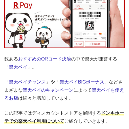
数ある
おすすめのQRコード決済
の中で楽天が運営する
「
楽天ペイ
」。
「
楽天ペイチャンス
」や「
楽天ペイBIGボーナス
」などさ
まざまな
楽天ペイのキャンペーン
によって
楽天ペイを使え
るお店
は続々と増加しています。
この記事ではディスカウントストアを展開する
ドンキホー
テでの楽天ペイ利用について
ご紹介していきます。