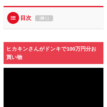
目次
[
開く
]
ヒカキンさんがドンキで100万円分お
買い物