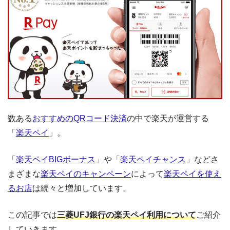
数ある
おすすめのQRコード決済
の中で楽天が運営する
「
楽天ペイ
」。
「
楽天ペイBIGボーナス
」や「
楽天ペイチャンス
」などさ
まざまな
楽天ペイのキャンペーン
によって
楽天ペイを使え
るお店
は続々と増加しています。
この記事では
三菱UFJ銀行の楽天ペイ利用について
ご紹介
していきます。