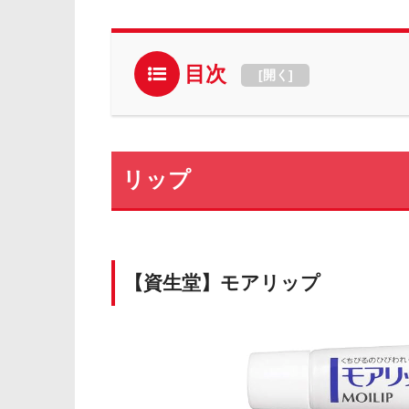
目次
[
開く
]
リップ
【資生堂】モアリップ