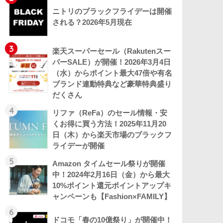
ニトリのブラックフライデーは開催
される？2026年5月現在
3
楽天スーパーセール（Rakutenスー
パーSALE）が開催！2026年3月4日
（水）からポイント最大47倍や有名
ブランド連動特典など豪華特典盛り
だくさん
4
リファ（ReFa）のセール情報・安
くお得に買う方法！2025年11月20
日（木）から楽天市場のブラックフ
ライデーが開催
5
Amazon タイムセール祭りが開催
中！2024年2月16日（金）から最大
10%ポイント還元ポイントアップキ
ャンペーンも【Fashion×FAMILY】
6
ドコモ「春の10億祭り」が開催中！