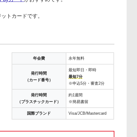
ジットカードです。
年会費
永年無料
最短即日・即時
発行時間
最短7分
（カード番号）
※申込5分・審査2分
発行時間
約1週間
（プラスチックカード）
※簡易書留
国際ブランド
Visa/JCB/Mastercard