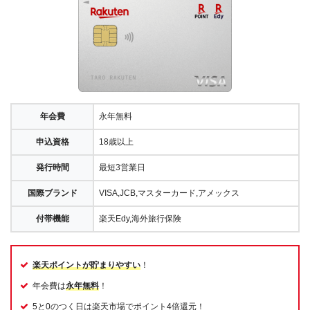
年会費
永年無料
申込資格
18歳以上
発行時間
最短3営業日
国際ブランド
VISA,JCB,マスターカード,アメックス
付帯機能
楽天Edy,海外旅行保険
楽天ポイントが貯まりやすい
！
年会費は
永年無料
！
5と0のつく日は楽天市場でポイント4倍還元！