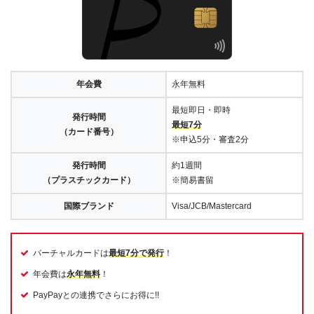
年会費
永年無料
最短即日・即時
発行時間
最短7分
（カード番号）
※申込5分・審査2分
発行時間
約1週間
（プラスチックカード）
※簡易書留
国際ブランド
Visa/JCB/Mastercard
バーチャルカードは
最短7分で発行
！
年会費は
永年無料
！
PayPayとの連携でさらにお得に!!