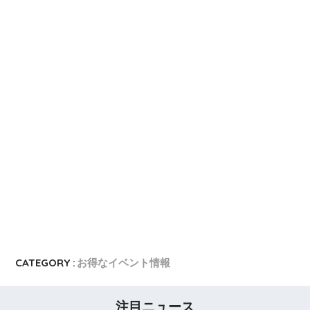
VIASOカード
VIASOカードの入会キャンペーン
dカード GOLD
dカード GOLDの入会キャンペーン
dカード
dカード入会キャンペーン
イオンカード
イオンカードの入会キャンペーン
JCB CARD W
JCB CARD Wの入会キャンペーン
東急カード
東急カードの入会キャンペーン
ヤフーカード
ヤフーカードの入会特典
PayPayカード
PayPayカードの即日発行
7,000ポイント新規入会&利用キャンペーン
楽天カード
8,000ポイント新規入会&利用キャンペーン
5,000ポイント新規入会&利用キャンペーン
CATEGORY :
お得なイベント情報
注目ニュース