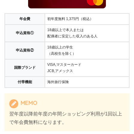
年会費
初年度無料 1,375円（税込）
18歳以上で本人または
申込資格①
配偶者に安定した収入のある人
18歳以上の学生
申込資格②
（高校生を除く）
VISA,マスターカード
国際ブランド
JCB,アメックス
付帯機能
海外旅行保険
MEMO
翌年度以降前年度の年間ショッピング利用が1回以上
で年会費無料になります。