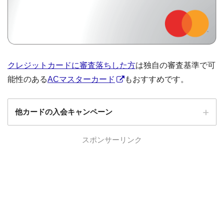
クレジットカードに審査落ちした方
は独自の審査基準で可
能性のある
ACマスターカード
もおすすめです。
他カードの入会キャンペーン
ローソンPonta
スポンサーリンク
ローソンPontaプラスの入会キャンペーン
プラス
エポスカード
エポスカードの入会キャンペーン
三菱UFJカード
三菱UFJカードの入会キャンペーン
au PAYカード
au PAYカードの入会キャンペーン
三井住友カード
三井住友カードの入会キャンペーン