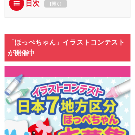
目次
[
開く
]
「ほっぺちゃん」イラストコンテスト
が開催中