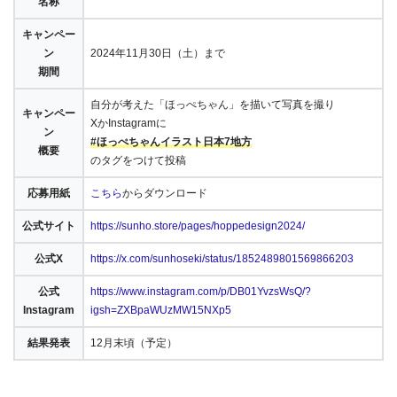
名称
キャンペー
ン
2024年11月30日（土）まで
期間
自分が考えた「ほっぺちゃん」を描いて写真を撮り
キャンペー
XかInstagramに
ン
#ほっぺちゃんイラスト日本7地方
概要
のタグをつけて投稿
応募用紙
こちら
からダウンロード
公式サイト
https://sunho.store/pages/hoppedesign2024/
公式X
https://x.com/sunhoseki/status/1852489801569866203
公式
https://www.instagram.com/p/DB01YvzsWsQ/?
Instagram
igsh=ZXBpaWUzMW15NXp5
結果発表
12月末頃（予定）