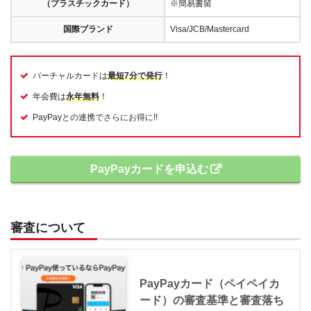
（プラスチックカード）
※簡易書留
国際ブランド
Visa/JCB/Mastercard
バーチャルカードは
最短7分で発行
！
年会費は
永年無料
！
PayPayとの連携でさらにお得に!!
PayPayカードを申込む
審査について
PayPayカード（ペイペイカ
ード）の審査基準と審査落ち