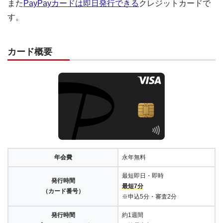
また
PayPayカードは即日発行できる
クレジットカードで
す。
カード概要
年会費
永年無料
最短即日・即時
発行時間
最短7分
（カード番号）
※申込5分・審査2分
発行時間
約1週間