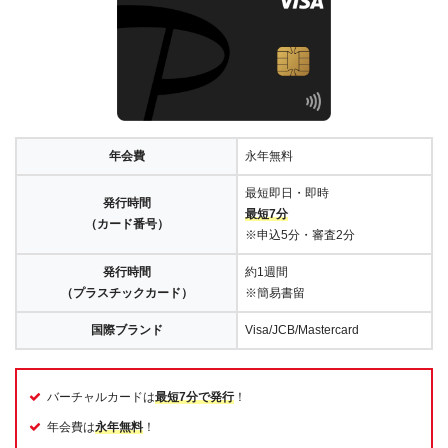
年会費
永年無料
最短即日・即時
発行時間
最短7分
（カード番号）
※申込5分・審査2分
発行時間
約1週間
（プラスチックカード）
※簡易書留
国際ブランド
Visa/JCB/Mastercard
バーチャルカードは
最短7分で発行
！
年会費は
永年無料
！