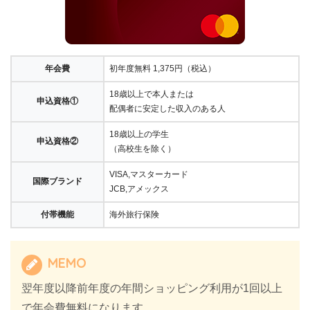
年会費
初年度無料 1,375円（税込）
18歳以上で本人または
申込資格①
配偶者に安定した収入のある人
18歳以上の学生
申込資格②
（高校生を除く）
VISA,マスターカード
国際ブランド
JCB,アメックス
付帯機能
海外旅行保険
MEMO
翌年度以降前年度の年間ショッピング利用が1回以上
で年会費無料になります。