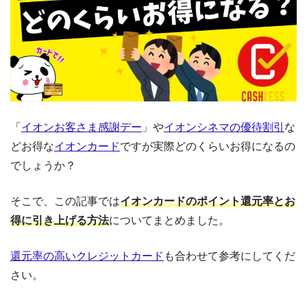
「
イオンお客さま感謝デー
」や
イオンシネマの優待割引
な
どお得な
イオンカード
ですが実際どのくらいお得になるの
でしょうか？
そこで、この記事では
イオンカードのポイント還元率とお
得に引き上げる方法
についてまとめました。
還元率の高いクレジットカード
も合わせて参考にしてくだ
さい。