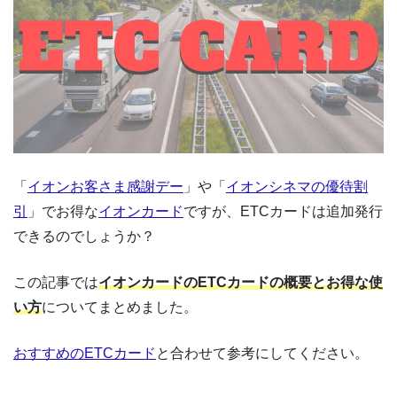
「
イオンお客さま感謝デー
」や「
イオンシネマの優待割
引
」でお得な
イオンカード
ですが、ETCカードは追加発行
できるのでしょうか？
この記事では
イオンカードのETCカードの概要とお得な使
い方
についてまとめました。
おすすめのETCカード
と合わせて参考にしてください。