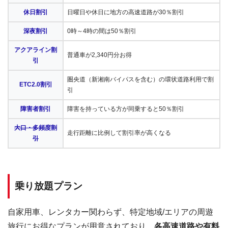
休日割引
日曜日や休日に地方の高速道路が30％割引
深夜割引
0時～4時の間は50％割引
アクアライン割
普通車が2,340円分お得
引
圏央道（新湘南バイパスを含む）の環状道路利用で割
ETC2.0割引
引
障害者割引
障害を持っている方が同乗すると50％割引
大口・多頻度割
走行距離に比例して割引率が高くなる
引
乗り放題プラン
自家用車、レンタカー関わらず、特定地域/エリアの周遊
旅行にお得なプランが用意されており、
各高速道路や有料