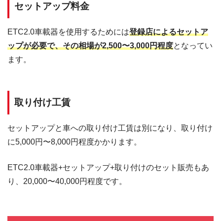
市710
ます。
セットアップ料金
産直コーナー：9:00～18:00
〒731-1533
レストラン「響」：11:00～15:00
ETC2.0車載器を使用するためには
登録店によるセットア
舞ロードIC
広島県山県郡北広島町有
きたひろ食堂：
千代田
ップが必要で、その相場が2,500〜3,000円程度
となってい
田1122
9:00～18:00（4月～11月）
ます。
10:00～17:00（12月～3月）
売店：9:00～19:00
〒731-3664
来夢とごう
2Fレストラン：
広島県山県郡安芸太田町
ち
10:00～20:00（月・水～日）
上殿632-2
取り付け工賃
10:00～16:00（火）
〒699-5506
むいかいち
産直物産館やくろ：8:30～17:30
セットアップと車への取り付け工賃は別になり、取り付け
島根県鹿足郡吉賀町有飯
温泉
ゆらら：6:30～22:00
225-2
に5,000円〜8,000円程度かかります。
〒689-4431
物産館ぶなの森マルシェ：8:30～
ETC2.0車載器+セットアップ+取り付けのセット販売もあ
奥大山
鳥取県日野郡江府町佐川
17:30
908-3
直売所みちくさ館：9:00～17:00
り、20,000〜40,000円程度です。
〒745-1131
ソレーネ周
営業時間：24時間 （一部テナント
山口県周南市大字戸田
南
を除く）
2713番地