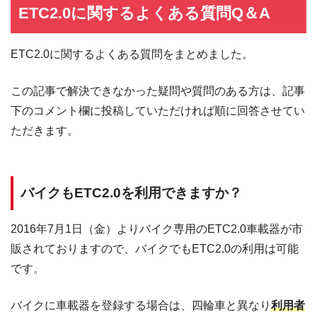
ETC2.0に関するよくある質問Q＆A
〒799-0301
霧の森
愛媛県四国中央市新宮町
10:00～17:00
馬立4491-1
ETC2.0に関するよくある質問をまとめました。
〒771-2105
みまの
8:30～18:00（トイレは24時間利用
徳島県美馬市美馬町字願
里/th>
可能）
この記事で解決できなかった疑問や質問のある方は、記事
勝寺72番地
下のコメント欄に投稿していただければ順に回答させてい
〒889-4234
市場結いの市・Chaippe：9:00～
えびの
宮崎県えびの市永山
18:00
ただきます。
1006−1
食堂えびのっ娘：11:00～15:00
〒868-0825
人吉
熊本県人吉市赤池原町
営業時間 9:00〜17:00
バイクもETC2.0を利用できますか？
1425-1
物産館 7:00～18:00
2016年7月1日（金）よりバイク専用のETC2.0車載器が市
〒859-3807
食堂棟 9:00～17:00(食事11：00～
彼杵の荘
長崎県東彼杵郡東彼杵町
15：00)
販されておりますので、バイクでもETC2.0の利用は可能
彼杵宿郷747-2
※隣接する資料館・体験施設 9:00
です。
～17:00
バイクに車載器を登録する場合は、四輪車と異なり
利用者