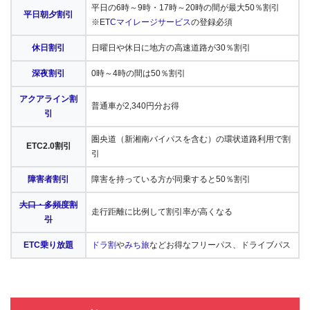
平日の6時～9時・17時～20時の間が最大50％割引
平日朝夕割引
※
ETCマイレージサービス
の登録必須
休日割引
日曜日や休日に地方の高速道路が30％割引
深夜割引
0時～4時の間は50％割引
アクアライン割
普通車が2,340円分お得
引
圏央道（新湘南バイパスを含む）の環状道路利用で割
ETC2.0割引
引
障害者割引
障害を持っている方が同乗すると50％割引
大口・多頻度割
走行距離に比例して割引率が高くなる
引
ETC乗り放題
ドラ割
や
みち旅
などお得なフリーパス、ドライブパス