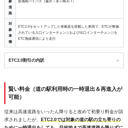
象
新湘南バイパス（藤沢～茅ヶ崎JCT）
道
路
対
ETC2.0をセットアップした車載器を搭載した車両で、ETCが整備
象
されている入口インターチェンジおよび出口インターチェンジを
車
ETC無線通信により走行
種
ETC2.0割引の内訳
①大井松田 ⇔ 相模原（44.9km）
車種
ETC2.0以外
ETC2.0
賢い料金（道の駅利用時の一時退出＆再進入が
軽自動車
1,230円
1,150円
可能）
普通車
1,500円
1,390円
従来は高速道路をいったん降りると改めて初乗り料金が請
中型車
1,770円
1,650円
求されましたが、
ETC2.0では対象の道の駅の立ち寄りの
大型車
2,370円
2,200円
ために一時退出をしても、目的地まで高速道路を降りずに