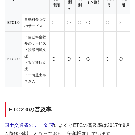
割
イン割引
割引
割
引
引
引
自動料金収受
ETC1.0
◯
◯
◯
◯
◯
×
のサービス
・自動料金収
受のサービス
・渋滞回避支
援
ETC2.0
◯
◯
◯
◯
◯
◯
・安全運転支
援
・一時退出や
再進入
ETC2.0の普及率
国土交通省のデータ
によるとETCの普及率は2017年9月
以降90%以上となっており、毎年増加しています。