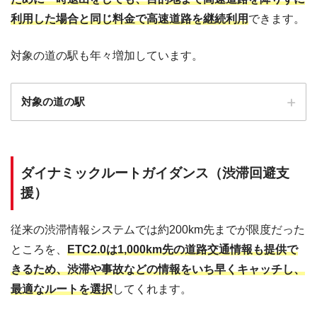
特大車
3,840円
3,550円
利用した場合と同じ料金で高速道路を継続利用
できます。
②入間 ⇔ 境古河（62.1km）
対象の道の駅も年々増加しています。
車種
ETC2.0以外
ETC2.0
対象の道の駅
軽自動車
1,780円
1,510円
普通車
2,180円
1,850円
中型車
2,580円
2,180円
道の駅
住所
営業時間
ダイナミックルートガイダンス（渋滞回避支
大型車
3,490円
2,940円
産直施設オドデ館：8:00～19:00
〒028-6506
レストラン：11:00～17:00
援）
おりつめ
岩手県九戸郡九戸村大字
特大車
5,710円
4,790円
（トイレと駐車場は24時間利用可
山屋2-28-1
能）
従来の渋滞情報システムでは約200km先までが限度だった
③つくば中央 ⇔ 神崎（34.4km）
物産交流センター：9:00～17:00
ところを、
ETC2.0は1,000km先の道路交通情報も提供で
〒989-1305
蔵の町レストラン城山：11:00～
車種
ETC2.0以外
ETC2.0
村田
宮城県柴田郡村田町大字
17:00
きるため、渋滞や事故などの情報をいち早くキャッチし、
村田字北塩内41
（トイレと駐車場は24時間利用可
最適なルートを選択
してくれます。
軽自動車
1,040円
910円
能）
普通車
1,280円
1,100円