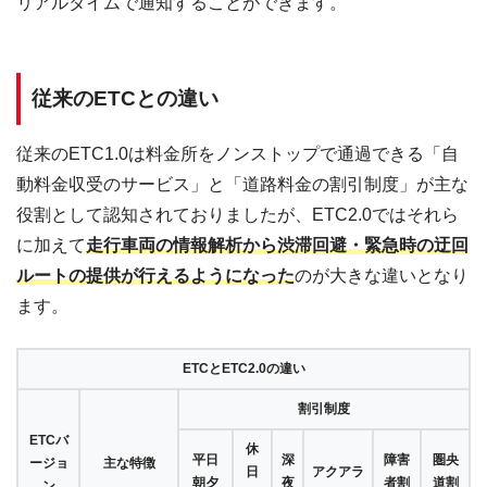
リアルタイムで通知することができます。
従来のETCとの違い
従来のETC1.0は料金所をノンストップで通過できる「自
動料金収受のサービス」と「道路料金の割引制度」が主な
役割として認知されておりましたが、ETC2.0ではそれら
に加えて
走行車両の情報解析から渋滞回避・緊急時の迂回
ルートの提供が行えるようになった
のが大きな違いとなり
ます。
ETCとETC2.0の違い
割引制度
ETCバ
休
平日
深
障害
圏央
ージョ
主な特徴
日
アクアラ
朝夕
夜
者割
道割
ン