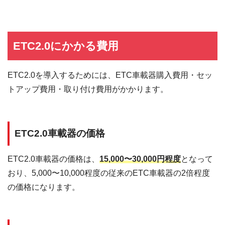
保田小学校
千葉県安房郡鋸南町保田
（トイレと駐車場は24時間利用可
724
能）
9:00～17:00（年中無休）
ETC2.0にかかる費用
〒292-0205
レストラン：
木更津うま
千葉県木更津市下郡1369-
ランチタイムメニュー 11:00～14:00
くたの里
1
カフェタイムメニュー 14:00～
17:00（ラストオーダー 16:00）
ETC2.0を導入するためには、ETC車載器購入費用・セッ
トアップ費用・取り付け費用がかかります。
情報館：8:30～17:15
〒400-0221
（農産物直売所）
しらね
山梨県南アルプス市在家
4月～9月：8:30～17:00
塚595-1
10月～3月：9:00～17:00
ETC2.0車載器の価格
〒441-1318
営業時間：9:00～18:00
もっくる新
愛知県新城市八束穂五反
（トイレと駐車場は24時間利用可
城
田329-7
能）
ETC2.0車載器の価格は、
15,000〜30,000円程度
となって
おり、5,000〜10,000程度の従来のETC車載器の2倍程度
9:00～18:00
アグリの郷
〒520-3041
（11/1～2/末までの閉店時間17：
の価格になります。
栗東
滋賀県栗東市出庭961-1
00）
〒669-4131
8:30～18:30
丹波おばあ
兵庫県丹波市春日町七日
※1/1のみ10:00～18:00に変更になり
ちゃんの里