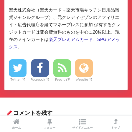
楽天株式会社（楽天カード→楽天市場キッチン日用品雑
貨ジャンルグループ）、元クレディセゾンのアフィリエ
イト広告代理店を経てマネープレスに参加 保有するクレ
ジットカードは変会費無料のものを中心に20枚以上。現
在のメインカードは
楽天プレミアムカード
、
SPGアメッ
クス
。
Twitter
Facebook
Feedly
Website
コメントを残す
メールアドレスが公開されることはありません。
※
が付いてい
ホーム
フォロー
サイドメニュー
トップ