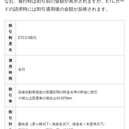
なお、通行時は割引前の金額が表示されますが、ETCカー
ドの請求時には割引適用後の金額が反映されます。
割
引
制
ETC2.0割引
度
名
適
用
全日
時
間
割
高速自動車国道の普通区間の料金水準の料金に割引
引
※例えば普通車の場合は24.6円/km
率
割
引
対
圏央道（茅ヶ崎JCT～海老名JCT、海老名～木更津JCT）