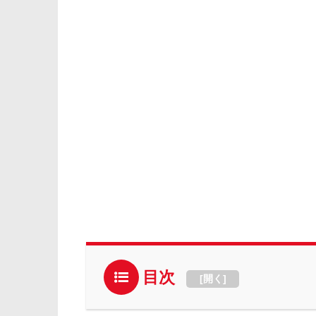
目次
[
開く
]