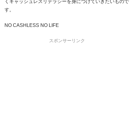
dカード GOLD
dカード GOLDの入会キャンペーン
くキャッシュレスリテラシーを身につけていきたいもので
す。
dカード
dカード入会キャンペーン
イオンカード
イオンカードの入会キャンペーン
NO CASHLESS NO LIFE
JCB CARD W
JCB CARD Wの入会キャンペーン
スポンサーリンク
東急カード
東急カードの入会キャンペーン
ヤフーカード
ヤフーカードの入会特典
PayPayカード
PayPayカードの即日発行
7,000ポイント新規入会&利用キャンペーン
楽天カード
8,000ポイント新規入会&利用キャンペーン
5,000ポイント新規入会&利用キャンペーン