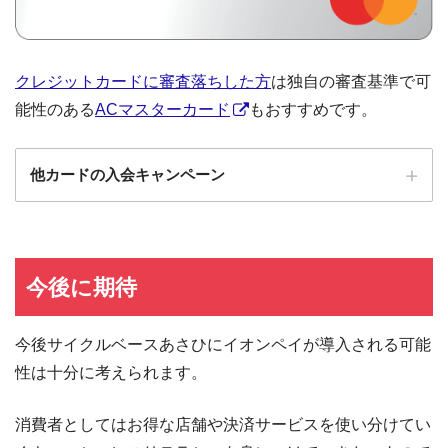
クレジットカードに審査落ちした方
は独自の審査基準で可
能性のある
ACマスターカード
もおすすめです。
他カードの入会キャンペーン
ローソンPonta
ローソンPontaプラスの入会キャンペーン
プラス
エポスカード
エポスカードの入会キャンペーン
今後に期待
三菱UFJカード
三菱UFJカードの入会キャンペーン
今後サイクルベースあさひにイオンペイが導入される可能
au PAYカード
au PAYカードの入会キャンペーン
性は十分に考えられます。
三井住友カード
三井住友カードの入会キャンペーン
VIASOカード
VIASOカードの入会キャンペーン
消費者としてはお得な店舗や決済サービスを使い分けてい