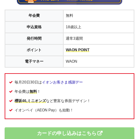
年会費
無料
申込資格
18歳以上
発行時間
通常3週間
ポイント
WAON POINT
電子マネー
WAON
毎月20日30日は
イオンお客さま感謝デー
年会費は
無料
！
櫻坂46,ミニオンズ
など豊富な券面デザイン！
イオンペイ（AEON Pay）も始動！
カードの申し込みはこちら