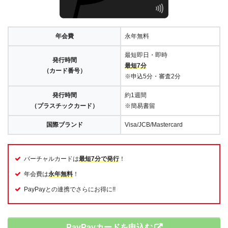
年会費
永年無料
最短即日・即時
発行時間
最短7分
（カード番号）
※申込5分・審査2分
発行時間
約1週間
（プラスチックカード）
※簡易書留
国際ブランド
Visa/JCB/Mastercard
バーチャルカードは
最短7分で発行
！
年会費は
永年無料
！
PayPayとの連携でさらにお得に!!
PayPayカードを申込む