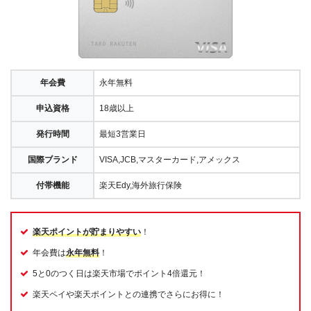
年会費
永年無料
申込資格
18歳以上
発行時間
最短3営業日
国際ブランド
VISA,JCB,マスターカード,アメックス
付帯機能
楽天Edy,海外旅行保険
楽天ポイントが貯まりやすい
！
年会費は
永年無料
！
5と0のつく日は楽天市場でポイント4倍還元！
楽天ペイや楽天ポイントとの連携でさらにお得に！