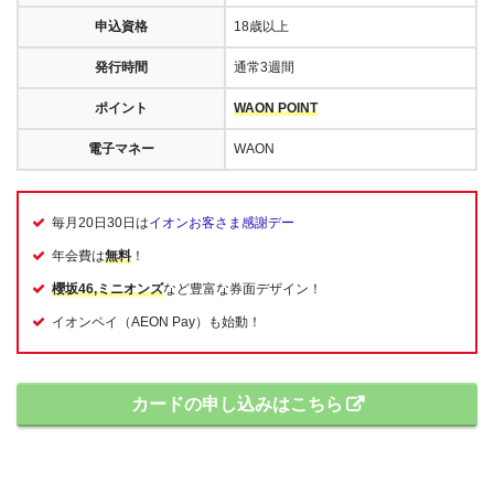
申込資格
18歳以上
発行時間
通常3週間
ポイント
WAON POINT
電子マネー
WAON
毎月20日30日は
イオンお客さま感謝デー
年会費は
無料
！
櫻坂46,ミニオンズ
など豊富な券面デザイン！
イオンペイ（AEON Pay）も始動！
カードの申し込みはこちら