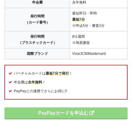
年会費
永年無料
最短即日・即時
発行時間
最短7分
（カード番号）
※申込5分・審査2分
発行時間
約1週間
（プラスチックカード）
※簡易書留
国際ブランド
Visa/JCB/Mastercard
バーチャルカードは
最短7分で発行
！
年会費は
永年無料
！
PayPayとの連携でさらにお得に!!
PayPayカードを申込む