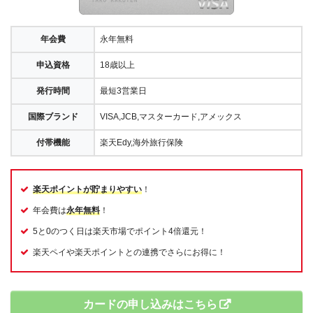
年会費
永年無料
申込資格
18歳以上
発行時間
最短3営業日
国際ブランド
VISA,JCB,マスターカード,アメックス
付帯機能
楽天Edy,海外旅行保険
楽天ポイントが貯まりやすい
！
年会費は
永年無料
！
5と0のつく日は楽天市場でポイント4倍還元！
楽天ペイや楽天ポイントとの連携でさらにお得に！
カードの申し込みはこちら