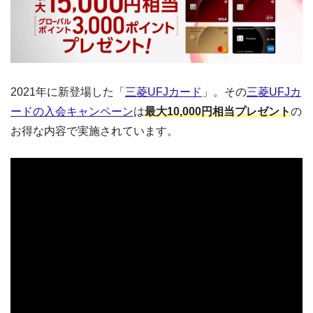
2021年に新登場した「
三菱UFJカード
」。その
三菱UFJカ
ードの入会キャンペーン
は
最大10,000円相当プレゼント
の
お得な内容で実施されています。