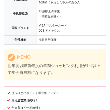
配偶者に安定した収入のある人
18歳以上の学生
申込資格②
（高校生を除く）
VISA,マスターカード
国際ブランド
JCB,アメックス
付帯機能
海外旅行保険
MEMO
翌年度以降前年度の年間ショッピング利用が1回以上
で年会費無料になります。
使うほどにポイント還元率アップ！
最短
翌営業日発行
！
年会費は初年度無料！