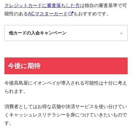
クレジットカードに審査落ちした方
は独自の審査基準で可
能性のある
ACマスターカード
もおすすめです。
他カードの入会キャンペーン
ローソンPonta
ローソンPontaプラスの入会キャンペーン
プラス
エポスカード
エポスカードの入会キャンペーン
今後に期待
三菱UFJカード
三菱UFJカードの入会キャンペーン
今後高島屋にイオンペイが導入される可能性は十分に考え
au PAYカード
au PAYカードの入会キャンペーン
られます。
三井住友カード
三井住友カードの入会キャンペーン
VIASOカード
VIASOカードの入会キャンペーン
消費者としてはお得な店舗や決済サービスを使い分けてい
dカード GOLD
dカード GOLDの入会キャンペーン
くキャッシュレスリテラシーを身につけていきたいもので
す。
dカード
dカード入会キャンペーン