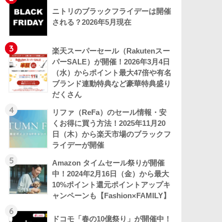
ニトリのブラックフライデーは開催
される？2026年5月現在
3
楽天スーパーセール（Rakutenスー
パーSALE）が開催！2026年3月4日
（水）からポイント最大47倍や有名
ブランド連動特典など豪華特典盛り
だくさん
4
リファ（ReFa）のセール情報・安
くお得に買う方法！2025年11月20
日（木）から楽天市場のブラックフ
ライデーが開催
5
Amazon タイムセール祭りが開催
中！2024年2月16日（金）から最大
10%ポイント還元ポイントアップキ
ャンペーンも【Fashion×FAMILY】
6
ドコモ「春の10億祭り」が開催中！