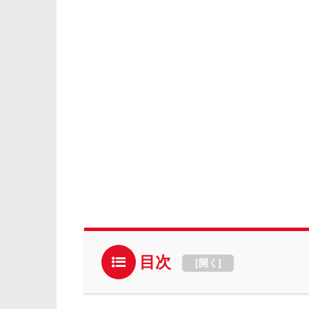
目次
[
開く
]