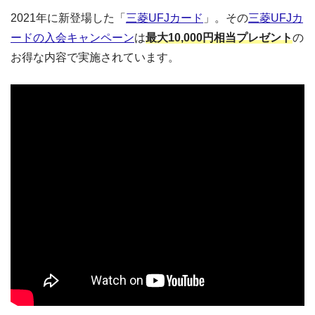
2021年に新登場した「
三菱UFJカード
」。その
三菱UFJカ
ードの入会キャンペーン
は
最大10,000円相当プレゼント
の
お得な内容で実施されています。