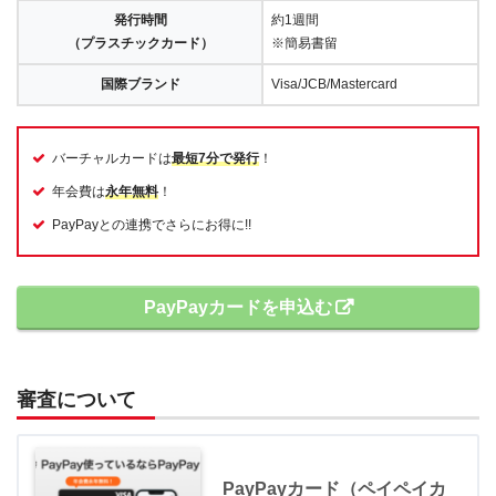
発行時間
約1週間
（プラスチックカード）
※簡易書留
国際ブランド
Visa/JCB/Mastercard
バーチャルカードは
最短7分で発行
！
年会費は
永年無料
！
PayPayとの連携でさらにお得に!!
PayPayカードを申込む
審査について
PayPayカード（ペイペイカ