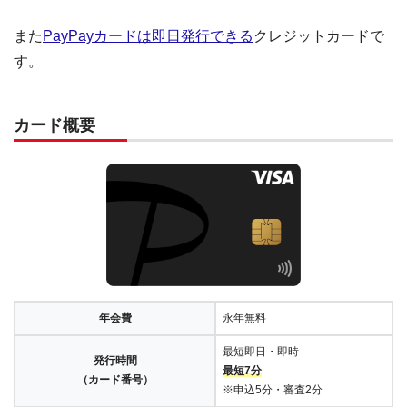
また
PayPayカードは即日発行できる
クレジットカードで
す。
カード概要
年会費
永年無料
最短即日・即時
発行時間
最短7分
（カード番号）
※申込5分・審査2分