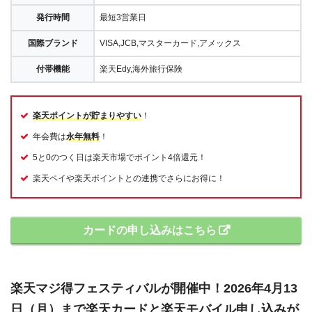
発行時間
最短3営業日
国際ブランド
VISA,JCB,マスターカード,アメックス
付帯機能
楽天Edy,海外旅行保険
楽天ポイントが貯まりやすい
！
年会費は
永年無料
！
5と0のつく日は楽天市場でポイント4倍還元！
楽天ペイや楽天ポイントとの連携でさらにお得に！
カードの申し込みはこちら
楽天マジ得フェスティバルが開催中！2026年4月13
日（月）まで楽天カードと楽天モバイル申し込みが