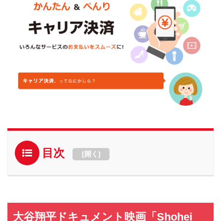
目次
[
開く
]
大谷翔平ドキュメント映画「Shohei