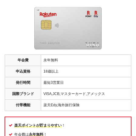
年会費
永年無料
申込資格
18歳以上
発行時間
最短3営業日
国際ブランド
VISA,JCB,マスターカード,アメックス
付帯機能
楽天Edy,海外旅行保険
楽天ポイントが貯まりやすい
！
年会費は
永年無料
！