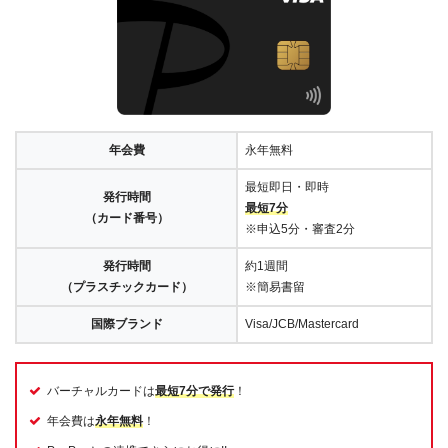
年会費
永年無料
最短即日・即時
発行時間
最短7分
（カード番号）
※申込5分・審査2分
発行時間
約1週間
（プラスチックカード）
※簡易書留
国際ブランド
Visa/JCB/Mastercard
バーチャルカードは
最短7分で発行
！
年会費は
永年無料
！