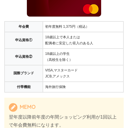
年会費
初年度無料 1,375円（税込）
18歳以上で本人または
申込資格①
配偶者に安定した収入のある人
18歳以上の学生
申込資格②
（高校生を除く）
VISA,マスターカード
国際ブランド
JCB,アメックス
付帯機能
海外旅行保険
MEMO
翌年度以降前年度の年間ショッピング利用が1回以上
で年会費無料になります。