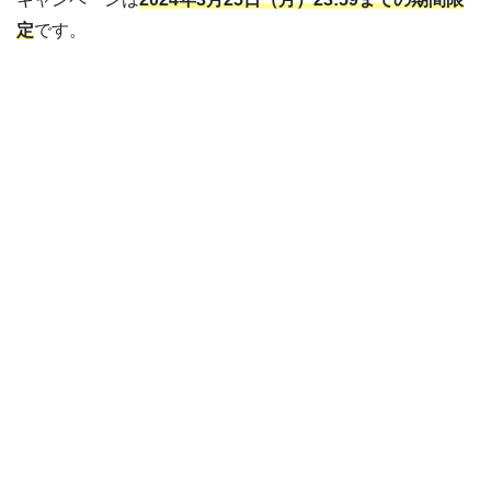
定
です。