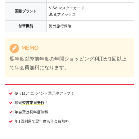
VISA,マスターカード
国際ブランド
JCB,アメックス
付帯機能
海外旅行保険
MEMO
翌年度以降前年度の年間ショッピング利用が1回以上
で年会費無料になります。
使うほどにポイント還元率アップ！
最短
翌営業日発行
！
年会費は初年度無料！
年1回利用で翌年度も年会費無料