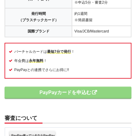
※申込5分・審査2分
発行時間
約1週間
（プラスチックカード）
※簡易書留
国際ブランド
Visa/JCB/Mastercard
バーチャルカードは
最短7分で発行
！
年会費は
永年無料
！
PayPayとの連携でさらにお得に!!
PayPayカードを申込む
審査について