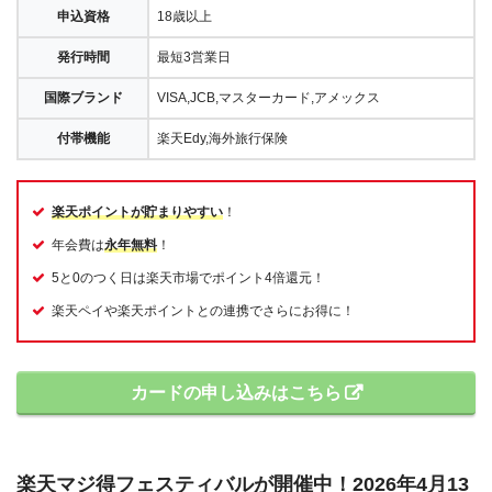
申込資格
18歳以上
発行時間
最短3営業日
国際ブランド
VISA,JCB,マスターカード,アメックス
付帯機能
楽天Edy,海外旅行保険
楽天ポイントが貯まりやすい
！
年会費は
永年無料
！
5と0のつく日は楽天市場でポイント4倍還元！
楽天ペイや楽天ポイントとの連携でさらにお得に！
カードの申し込みはこちら
楽天マジ得フェスティバルが開催中！2026年4月13