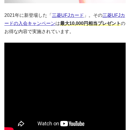
2021年に新登場した「
三菱UFJカード
」。その
三菱UFJカ
ードの入会キャンペーン
は
最大10,000円相当プレゼント
の
お得な内容で実施されています。