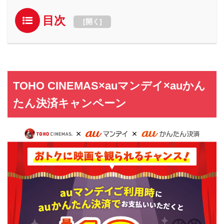
目次
[
開く
]
TOHO CINEMAS×auマンデイ×auかん
たん決済キャンペーン