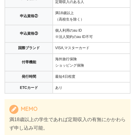
定期収入のある人
満18歳以上
申込資格②
（高校生を除く）
個人利用のau ID
申込資格③
※法人契約のau ID不可
国際ブランド
VISA,マスターカード
海外旅行保険
付帯機能
ショッピング保険
発行時間
最短4日程度
ETCカード
あり
MEMO
満18歳以上の学生であれば定期収入の有無にかかわら
ず申し込み可能。