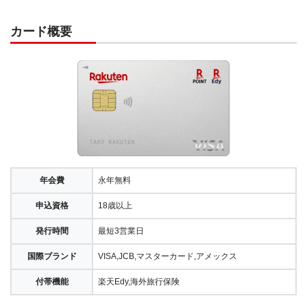
カード概要
年会費
永年無料
申込資格
18歳以上
発行時間
最短3営業日
国際ブランド
VISA,JCB,マスターカード,アメックス
付帯機能
楽天Edy,海外旅行保険