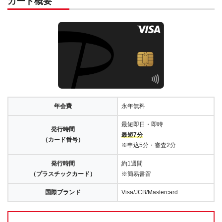
カード概要
年会費
永年無料
最短即日・即時
発行時間
最短7分
（カード番号）
※申込5分・審査2分
発行時間
約1週間
（プラスチックカード）
※簡易書留
国際ブランド
Visa/JCB/Mastercard