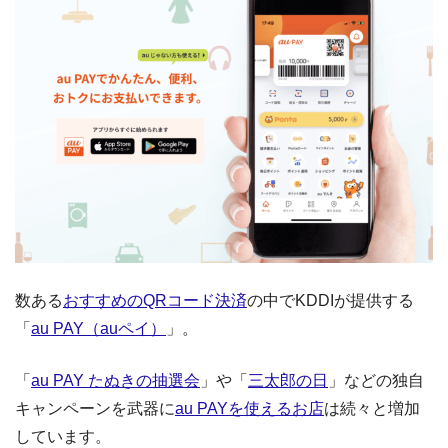
数ある
おすすめのQRコード決済
の中でKDDIが提供する
「
au PAY（auペイ）
」。
「
au PAY たぬきの抽選会
」や「
三太郎の日
」などの独自
キャンペーンを武器に
au PAYを使えるお店
は続々と増加
しています。