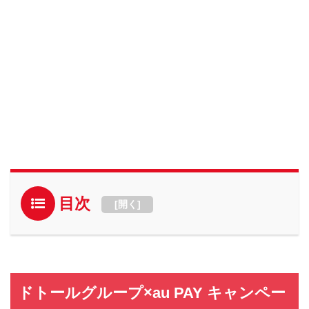
目次
[
開く
]
ドトールグループ×au PAY キャンペー