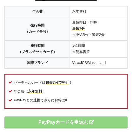
年会費
永年無料
最短即日・即時
発行時間
最短7分
（カード番号）
※申込5分・審査2分
発行時間
約1週間
（プラスチックカード）
※簡易書留
国際ブランド
Visa/JCB/Mastercard
バーチャルカードは
最短7分で発行
！
年会費は
永年無料
！
PayPayとの連携でさらにお得に!!
PayPayカードを申込む