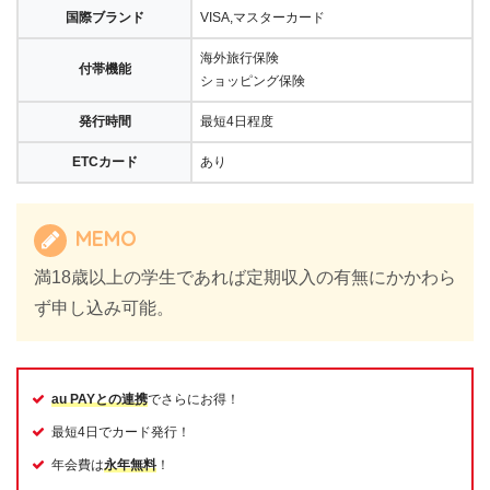
国際ブランド
VISA,マスターカード
海外旅行保険
付帯機能
ショッピング保険
発行時間
最短4日程度
ETCカード
あり
MEMO
満18歳以上の学生であれば定期収入の有無にかかわら
ず申し込み可能。
au PAYとの連携
でさらにお得！
最短4日でカード発行！
年会費は
永年無料
！