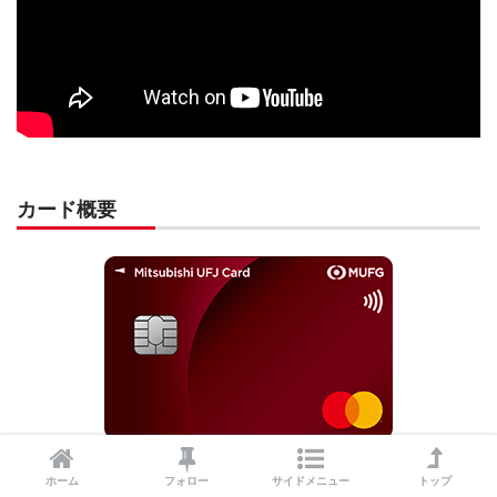
カード概要
年会費
初年度無料 1,375円（税込）
ホーム
フォロー
サイドメニュー
トップ