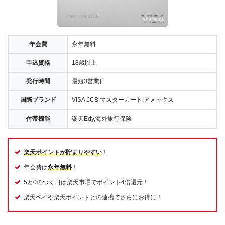
年会費
永年無料
申込資格
18歳以上
発行時間
最短3営業日
国際ブランド
VISA,JCB,マスターカード,アメックス
付帯機能
楽天Edy,海外旅行保険
楽天ポイントが貯まりやすい
！
年会費は
永年無料
！
5と0のつく日は楽天市場でポイント4倍還元！
楽天ペイや楽天ポイントとの連携でさらにお得に！