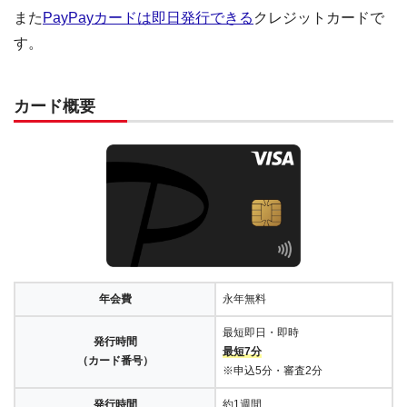
また
PayPayカードは即日発行できる
クレジットカードで
す。
カード概要
年会費
永年無料
最短即日・即時
発行時間
最短7分
（カード番号）
※申込5分・審査2分
発行時間
約1週間