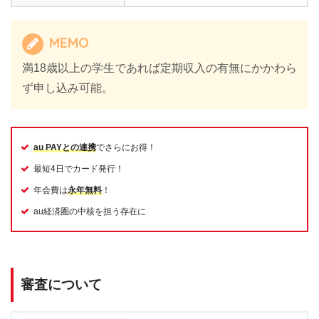
MEMO
満18歳以上の学生であれば定期収入の有無にかかわら
ず申し込み可能。
au PAYとの連携
でさらにお得！
最短4日でカード発行！
年会費は
永年無料
！
au経済圏の中核を担う存在に
審査について