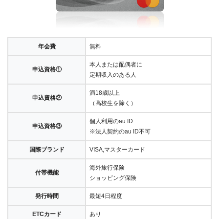
年会費
無料
本人または配偶者に
申込資格①
定期収入のある人
満18歳以上
申込資格②
（高校生を除く）
個人利用のau ID
申込資格③
※法人契約のau ID不可
国際ブランド
VISA,マスターカード
海外旅行保険
付帯機能
ショッピング保険
発行時間
最短4日程度
ETCカード
あり