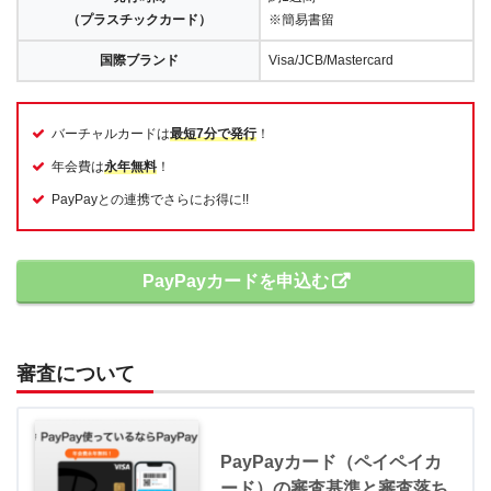
（プラスチックカード）
※簡易書留
国際ブランド
Visa/JCB/Mastercard
バーチャルカードは
最短7分で発行
！
年会費は
永年無料
！
PayPayとの連携でさらにお得に!!
PayPayカードを申込む
審査について
PayPayカード（ペイペイカ
ード）の審査基準と審査落ち