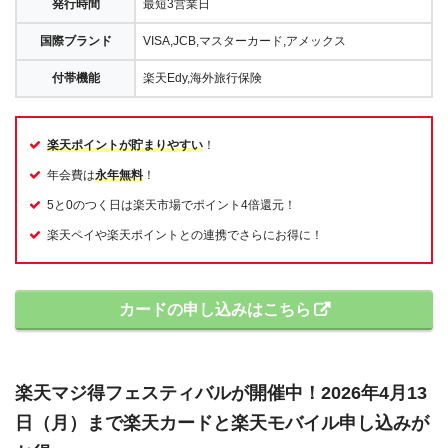
発行時間
最短3営業日
国際ブランド
VISA,JCB,マスターカード,アメックス
付帯機能
楽天Edy,海外旅行保険
楽天ポイントが貯まりやすい
！
年会費は
永年無料
！
5と0のつく日は楽天市場でポイント4倍還元！
楽天ペイや楽天ポイントとの連携でさらにお得に！
カードの申し込みはこちら
楽天マジ得フェスティバルが開催中！2026年4月13
日（月）まで楽天カードと楽天モバイル申し込みが