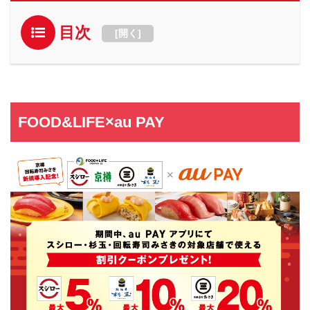
目次
[
開く
]
FOOD&LIFE×au PAY