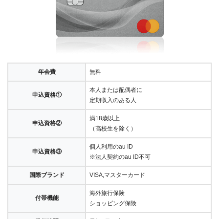
年会費
無料
本人または配偶者に
申込資格①
定期収入のある人
満18歳以上
申込資格②
（高校生を除く）
個人利用のau ID
申込資格③
※法人契約のau ID不可
国際ブランド
VISA,マスターカード
海外旅行保険
付帯機能
ショッピング保険