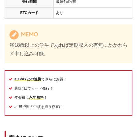
発行時間
最短4日程度
ETCカード
あり
MEMO
満18歳以上の学生であれば定期収入の有無にかかわら
ず申し込み可能。
au PAYとの連携
でさらにお得！
最短4日でカード発行！
年会費は
永年無料
！
au経済圏の中核を担う存在に