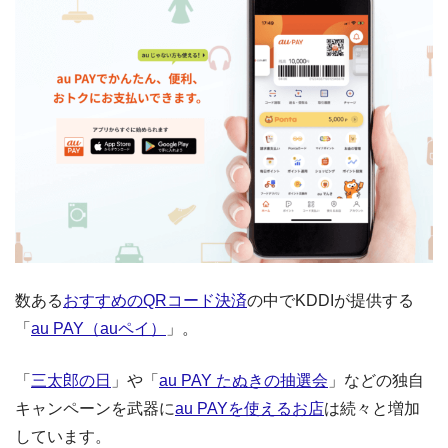
数ある
おすすめのQRコード決済
の中でKDDIが提供する
「
au PAY（auペイ）
」。
「
三太郎の日
」や「
au PAY たぬきの抽選会
」などの独自
キャンペーンを武器に
au PAYを使えるお店
は続々と増加
しています。