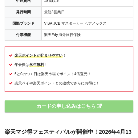
申込資格
18歳以上
発行時間
最短3営業日
国際ブランド
VISA,JCB,マスターカード,アメックス
付帯機能
楽天Edy,海外旅行保険
楽天ポイントが貯まりやすい
！
年会費は
永年無料
！
5と0のつく日は楽天市場でポイント4倍還元！
楽天ペイや楽天ポイントとの連携でさらにお得に！
カードの申し込みはこちら
楽天マジ得フェスティバルが開催中！2026年4月13