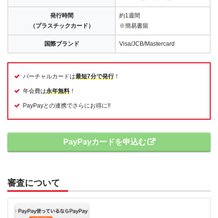
発行時間
約1週間
（プラスチックカード）
※簡易書留
国際ブランド
Visa/JCB/Mastercard
バーチャルカードは
最短7分で発行
！
年会費は
永年無料
！
PayPayとの連携でさらにお得に!!
PayPayカードを申込む
審査について