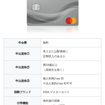
年会費
無料
本人または配偶者に
申込資格①
定期収入のある人
満18歳以上
申込資格②
（高校生を除く）
個人利用のau ID
申込資格③
※法人契約のau ID不可
国際ブランド
VISA,マスターカード
海外旅行保険
付帯機能