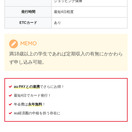
ショッピング保険
発行時間
最短4日程度
ETCカード
あり
MEMO
満18歳以上の学生であれば定期収入の有無にかかわら
ず申し込み可能。
au PAYとの連携
でさらにお得！
最短4日でカード発行！
年会費は
永年無料
！
au経済圏の中核を担う存在に