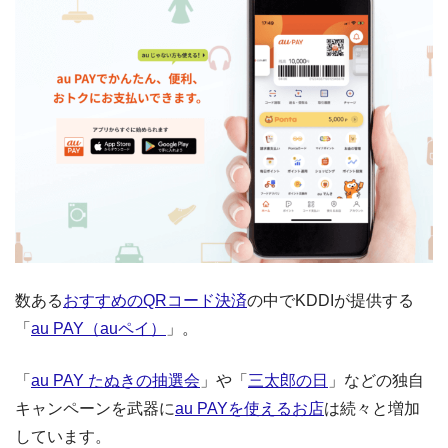
数ある
おすすめのQRコード決済
の中でKDDIが提供する
「
au PAY（auペイ）
」。
「
au PAY たぬきの抽選会
」や「
三太郎の日
」などの独自
キャンペーンを武器に
au PAYを使えるお店
は続々と増加
しています。