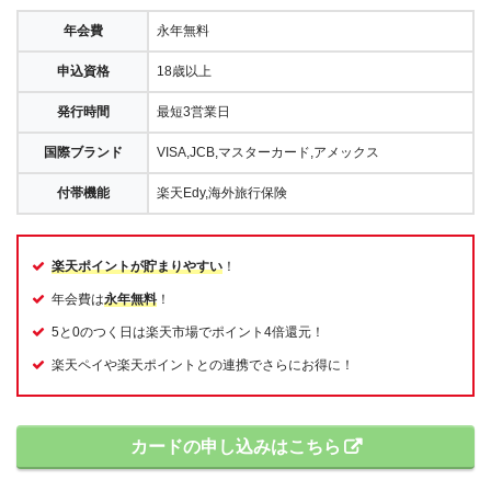
年会費
永年無料
申込資格
18歳以上
発行時間
最短3営業日
国際ブランド
VISA,JCB,マスターカード,アメックス
付帯機能
楽天Edy,海外旅行保険
楽天ポイントが貯まりやすい
！
年会費は
永年無料
！
5と0のつく日は楽天市場でポイント4倍還元！
楽天ペイや楽天ポイントとの連携でさらにお得に！
カードの申し込みはこちら