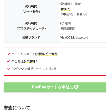
最短即日・即時
発行時間
最短7分
（カード番号）
※申込5分・審査2分
発行時間
約1週間
（プラスチックカード）
※簡易書留
国際ブランド
Visa/JCB/Mastercard
バーチャルカードは
最短7分で発行
！
年会費は
永年無料
！
PayPayとの連携でさらにお得に!!
PayPayカードを申込む
審査について