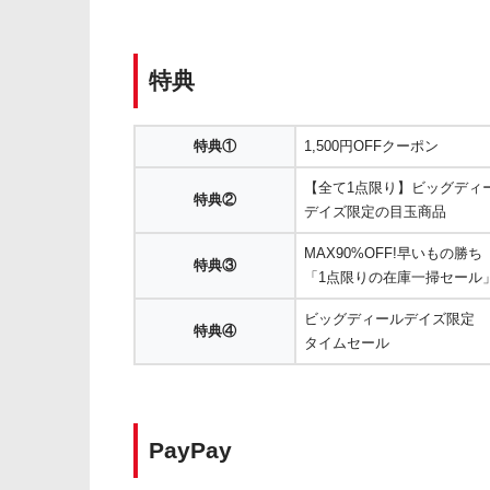
特典
特典①
1,500円OFFクーポン
【全て1点限り】ビッグディ
特典②
デイズ限定の目玉商品
MAX90%OFF!早いもの勝ち
特典③
「1点限りの在庫一掃セール
ビッグディールデイズ限定
特典④
タイムセール
PayPay