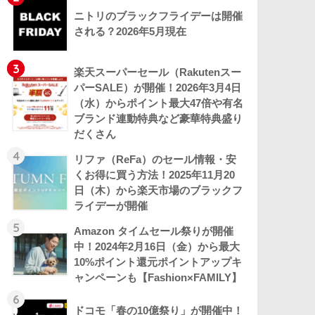
ニトリのブラックフライデーは開催
される？2026年5月現在
3
楽天スーパーセール（Rakutenスー
パーSALE）が開催！2026年3月4日
（水）からポイント最大47倍や有名
ブランド連動特典など豪華特典盛り
だくさん
4
リファ（ReFa）のセール情報・安
くお得に買う方法！2025年11月20
日（木）から楽天市場のブラックフ
ライデーが開催
5
Amazon タイムセール祭りが開催
中！2024年2月16日（金）から最大
10%ポイント還元ポイントアップキ
ャンペーンも【Fashion×FAMILY】
6
ドコモ「春の10億祭り」が開催中！