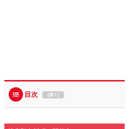
目次
[
開く
]