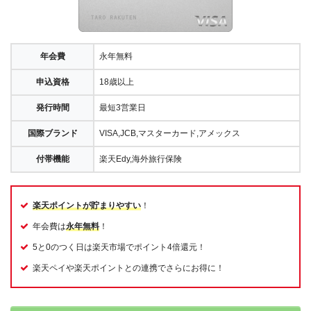
年会費
永年無料
申込資格
18歳以上
発行時間
最短3営業日
国際ブランド
VISA,JCB,マスターカード,アメックス
付帯機能
楽天Edy,海外旅行保険
楽天ポイントが貯まりやすい
！
年会費は
永年無料
！
5と0のつく日は楽天市場でポイント4倍還元！
楽天ペイや楽天ポイントとの連携でさらにお得に！