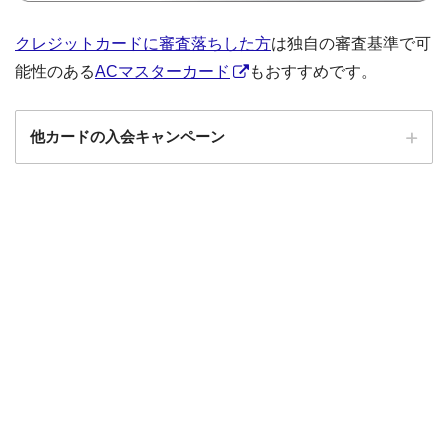
クレジットカードに審査落ちした方
は独自の審査基準で可
能性のある
ACマスターカード
もおすすめです。
他カードの入会キャンペーン
ローソンPonta
ローソンPontaプラスの入会キャンペーン
プラス
エポスカード
エポスカードの入会キャンペーン
三菱UFJカード
三菱UFJカードの入会キャンペーン
au PAYカード
au PAYカードの入会キャンペーン
三井住友カード
三井住友カードの入会キャンペーン
VIASOカード
VIASOカードの入会キャンペーン
dカード GOLD
dカード GOLDの入会キャンペーン
dカード
dカード入会キャンペーン