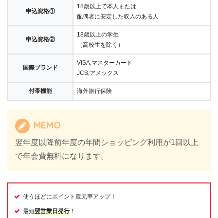
18歳以上で本人または
申込資格①
配偶者に安定した収入のある人
18歳以上の学生
申込資格②
（高校生を除く）
VISA,マスターカード
国際ブランド
JCB,アメックス
付帯機能
海外旅行保険
MEMO
翌年度以降前年度の年間ショッピング利用が1回以上
で年会費無料になります。
使うほどにポイント還元率アップ！
最短
翌営業日発行
！