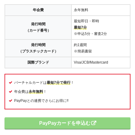
年会費
永年無料
最短即日・即時
発行時間
最短7分
（カード番号）
※申込5分・審査2分
発行時間
約1週間
（プラスチックカード）
※簡易書留
国際ブランド
Visa/JCB/Mastercard
バーチャルカードは
最短7分で発行
！
年会費は
永年無料
！
PayPayとの連携でさらにお得に!!
PayPayカードを申込む