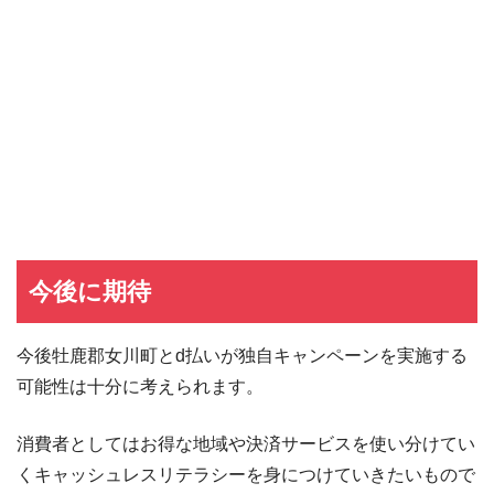
イオンカード
イオンカードの入会キャンペーン
JCB CARD W
JCB CARD Wの入会キャンペーン
東急カード
東急カードの入会キャンペーン
ヤフーカード
ヤフーカードの入会特典
PayPayカード
PayPayカードの即日発行
7,000ポイント新規入会&利用キャンペーン
楽天カード
8,000ポイント新規入会&利用キャンペーン
5,000ポイント新規入会&利用キャンペーン
今後に期待
今後牡鹿郡女川町とd払いが独自キャンペーンを実施する
可能性は十分に考えられます。
消費者としてはお得な地域や決済サービスを使い分けてい
くキャッシュレスリテラシーを身につけていきたいもので