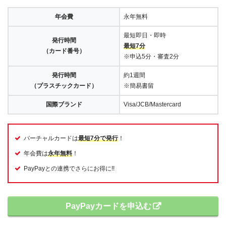
年会費
永年無料
最短即日・即時
発行時間
最短7分
（カード番号）
※申込5分・審査2分
発行時間
約1週間
（プラスチックカード）
※簡易書留
国際ブランド
Visa/JCB/Mastercard
バーチャルカードは
最短7分で発行
！
年会費は
永年無料
！
PayPayとの連携でさらにお得に!!
PayPayカードを申込む