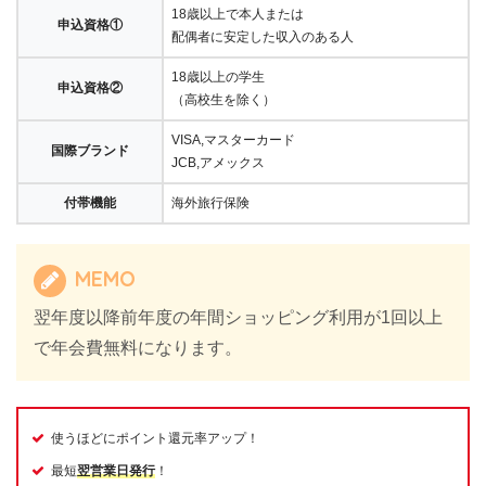
18歳以上で本人または
申込資格①
配偶者に安定した収入のある人
18歳以上の学生
申込資格②
（高校生を除く）
VISA,マスターカード
国際ブランド
JCB,アメックス
付帯機能
海外旅行保険
MEMO
翌年度以降前年度の年間ショッピング利用が1回以上
で年会費無料になります。
使うほどにポイント還元率アップ！
最短
翌営業日発行
！