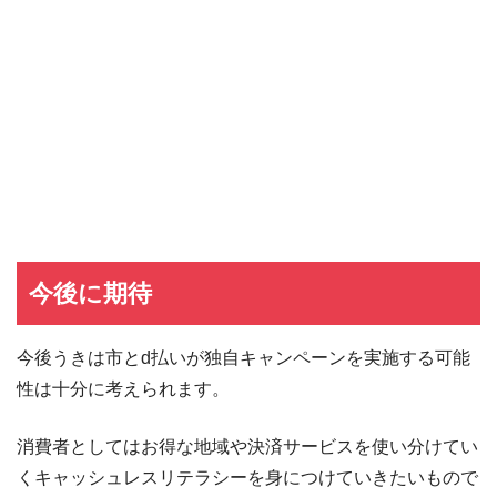
イオンカード
イオンカードの入会キャンペーン
JCB CARD W
JCB CARD Wの入会キャンペーン
東急カード
東急カードの入会キャンペーン
ヤフーカード
ヤフーカードの入会特典
PayPayカード
PayPayカードの即日発行
7,000ポイント新規入会&利用キャンペーン
楽天カード
8,000ポイント新規入会&利用キャンペーン
5,000ポイント新規入会&利用キャンペーン
今後に期待
今後うきは市とd払いが独自キャンペーンを実施する可能
性は十分に考えられます。
消費者としてはお得な地域や決済サービスを使い分けてい
くキャッシュレスリテラシーを身につけていきたいもので