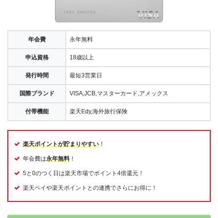
年会費
永年無料
申込資格
18歳以上
発行時間
最短3営業日
国際ブランド
VISA,JCB,マスターカード,アメックス
付帯機能
楽天Edy,海外旅行保険
楽天ポイントが貯まりやすい
！
年会費は
永年無料
！
5と0のつく日は楽天市場でポイント4倍還元！
楽天ペイや楽天ポイントとの連携でさらにお得に！