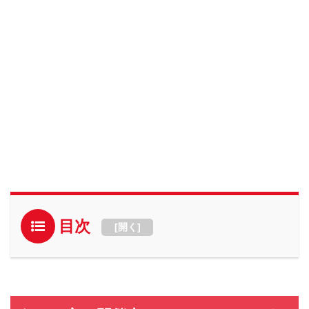
目次
[
開く
]