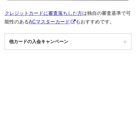
クレジットカードに審査落ちした方
は独自の審査基準で可
能性のある
ACマスターカード
もおすすめです。
他カードの入会キャンペーン
ローソンPonta
ローソンPontaプラスの入会キャンペーン
プラス
エポスカード
エポスカードの入会キャンペーン
三菱UFJカード
三菱UFJカードの入会キャンペーン
au PAYカード
au PAYカードの入会キャンペーン
三井住友カード
三井住友カードの入会キャンペーン
VIASOカード
VIASOカードの入会キャンペーン
dカード GOLD
dカード GOLDの入会キャンペーン
dカード
dカード入会キャンペーン