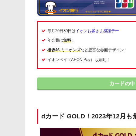
毎月20日30日は
イオンお客さま感謝デー
年会費は
無料
！
櫻坂46,ミニオンズ
など豊富な券面デザイン！
イオンペイ（AEON Pay）も始動！
カードの申
dカード GOLD！2023年12月