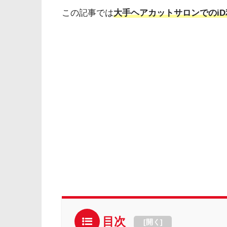
この記事では
大手ヘアカットサロンでのi
目次
[
開く
]