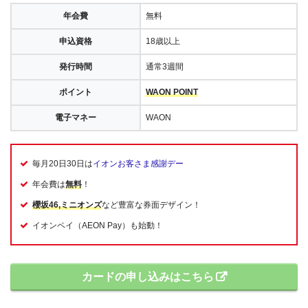
年会費
無料
申込資格
18歳以上
発行時間
通常3週間
ポイント
WAON POINT
電子マネー
WAON
毎月20日30日は
イオンお客さま感謝デー
年会費は
無料
！
櫻坂46,ミニオンズ
など豊富な券面デザイン！
イオンペイ（AEON Pay）も始動！
カードの申し込みはこちら