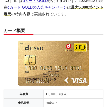
iD利用には
dカード GOLD
がおすすめです。2023年12月現
在
dカード GOLDの入会キャンペーン
は
最大5,000ポイント
還元
の特典内容で実施されています。
カード概要
年会費
11,000円（税込）
申込資格
20歳以上