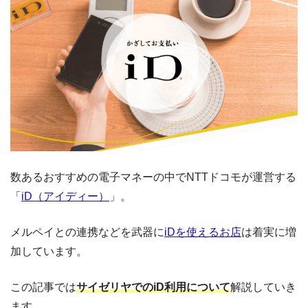
数あるおすすめの電子マネーの中でNTTドコモが運営する
「
iD（アイディー）
」。
メルペイとの連携などを武器に
iDを使えるお店
は着実に増
加しています。
この記事では
サイゼリヤでのiD利用について
解説していき
ます。