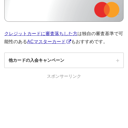
クレジットカードに審査落ちした方
は独自の審査基準で可
能性のある
ACマスターカード
もおすすめです。
他カードの入会キャンペーン
ローソンPonta
スポンサーリンク
ローソンPontaプラスの入会キャンペーン
プラス
エポスカード
エポスカードの入会キャンペーン
三菱UFJカード
三菱UFJカードの入会キャンペーン
au PAYカード
au PAYカードの入会キャンペーン
三井住友カード
三井住友カードの入会キャンペーン