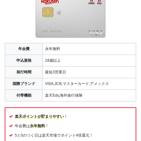
年会費
永年無料
申込資格
18歳以上
発行時間
最短3営業日
国際ブランド
VISA,JCB,マスターカード,アメックス
付帯機能
楽天Edy,海外旅行保険
楽天ポイントが貯まりやすい
！
年会費は
永年無料
！
5と0のつく日は楽天市場でポイント4倍還元！