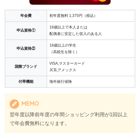
年会費
初年度無料 1,375円（税込）
18歳以上で本人または
申込資格①
配偶者に安定した収入のある人
18歳以上の学生
申込資格②
（高校生を除く）
VISA,マスターカード
国際ブランド
JCB,アメックス
付帯機能
海外旅行保険
MEMO
翌年度以降前年度の年間ショッピング利用が1回以上
で年会費無料になります。