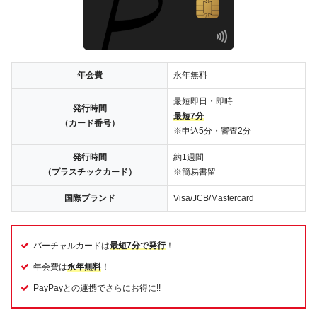
年会費
永年無料
最短即日・即時
発行時間
最短7分
（カード番号）
※申込5分・審査2分
発行時間
約1週間
（プラスチックカード）
※簡易書留
国際ブランド
Visa/JCB/Mastercard
バーチャルカードは
最短7分で発行
！
年会費は
永年無料
！
PayPayとの連携でさらにお得に!!