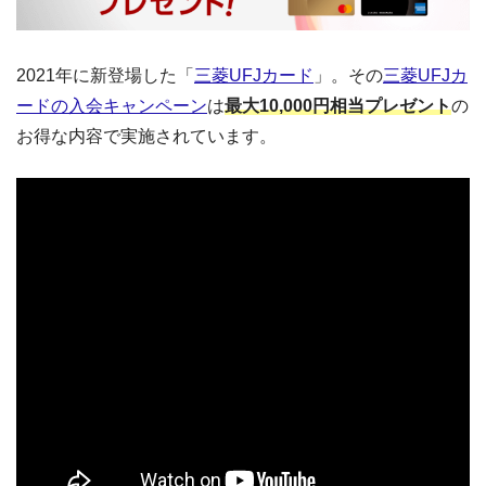
2021年に新登場した「
三菱UFJカード
」。その
三菱UFJカ
ードの入会キャンペーン
は
最大10,000円相当プレゼント
の
お得な内容で実施されています。