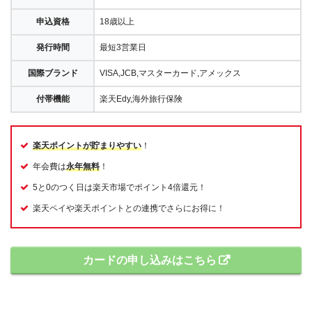
申込資格
18歳以上
発行時間
最短3営業日
国際ブランド
VISA,JCB,マスターカード,アメックス
付帯機能
楽天Edy,海外旅行保険
楽天ポイントが貯まりやすい
！
年会費は
永年無料
！
5と0のつく日は楽天市場でポイント4倍還元！
楽天ペイや楽天ポイントとの連携でさらにお得に！
カードの申し込みはこちら