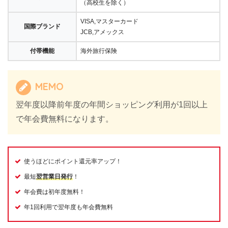
（高校生を除く）
VISA,マスターカード
国際ブランド
JCB,アメックス
付帯機能
海外旅行保険
MEMO
翌年度以降前年度の年間ショッピング利用が1回以上
で年会費無料になります。
使うほどにポイント還元率アップ！
最短
翌営業日発行
！
年会費は初年度無料！
年1回利用で翌年度も年会費無料