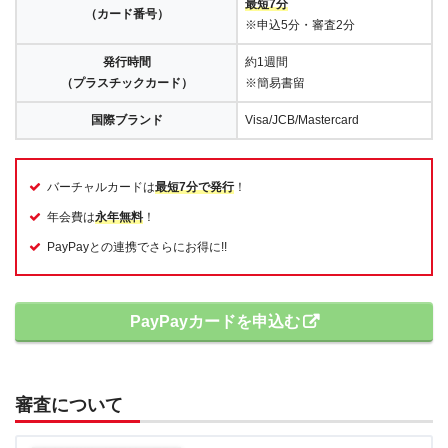
最短7分
（カード番号）
※申込5分・審査2分
発行時間
約1週間
（プラスチックカード）
※簡易書留
国際ブランド
Visa/JCB/Mastercard
バーチャルカードは
最短7分で発行
！
年会費は
永年無料
！
PayPayとの連携でさらにお得に!!
PayPayカードを申込む
審査について