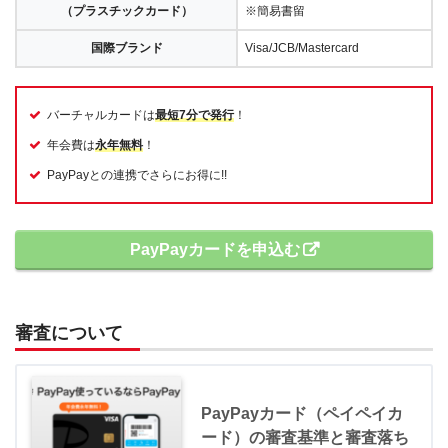
（プラスチックカード）
※簡易書留
国際ブランド
Visa/JCB/Mastercard
バーチャルカードは
最短7分で発行
！
年会費は
永年無料
！
PayPayとの連携でさらにお得に!!
PayPayカードを申込む
審査について
PayPayカード（ペイペイカ
ード）の審査基準と審査落ち