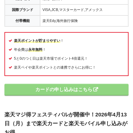
国際ブランド
VISA,JCB,マスターカード,アメックス
付帯機能
楽天Edy,海外旅行保険
楽天ポイントが貯まりやすい
！
年会費は
永年無料
！
5と0のつく日は楽天市場でポイント4倍還元！
楽天ペイや楽天ポイントとの連携でさらにお得に！
カードの申し込みはこちら
楽天マジ得フェスティバルが開催中！2026年4月13
日（月）まで楽天カードと楽天モバイル申し込みが
お得