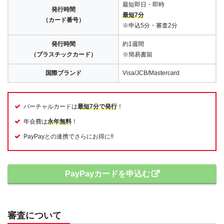
最短即日・即時
発行時間
最短7分
（カード番号）
※申込5分・審査2分
発行時間
約1週間
（プラスチックカード）
※簡易書留
国際ブランド
Visa/JCB/Mastercard
バーチャルカードは
最短7分で発行
！
年会費は
永年無料
！
PayPayとの連携でさらにお得に!!
PayPayカードを申込む
審査について