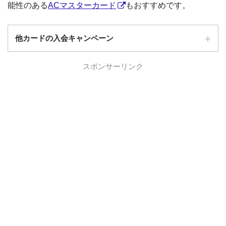
能性のある
ACマスターカード
もおすすめです。
他カードの入会キャンペーン
ローソンPonta
スポンサーリンク
ローソンPontaプラスの入会キャンペーン
プラス
エポスカード
エポスカードの入会キャンペーン
三菱UFJカード
三菱UFJカードの入会キャンペーン
au PAYカード
au PAYカードの入会キャンペーン
三井住友カード
三井住友カードの入会キャンペーン
VIASOカード
VIASOカードの入会キャンペーン
dカード GOLD
dカード GOLDの入会キャンペーン
dカード
dカード入会キャンペーン
イオンカード
イオンカードの入会キャンペーン