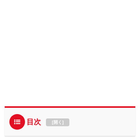
目次
[
開く
]