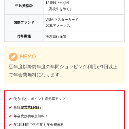
18歳以上の学生
申込資格②
（高校生を除く）
VISA,マスターカード
国際ブランド
JCB,アメックス
付帯機能
海外旅行保険
MEMO
翌年度以降前年度の年間ショッピング利用が1回以上
で年会費無料になります。
使うほどにポイント還元率アップ！
最短
翌営業日発行
！
年会費は初年度無料！
年1回利用で翌年度も年会費無料