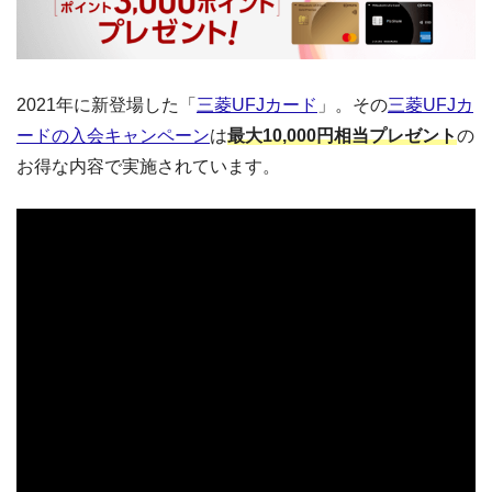
2021年に新登場した「
三菱UFJカード
」。その
三菱UFJカ
ードの入会キャンペーン
は
最大10,000円相当プレゼント
の
お得な内容で実施されています。