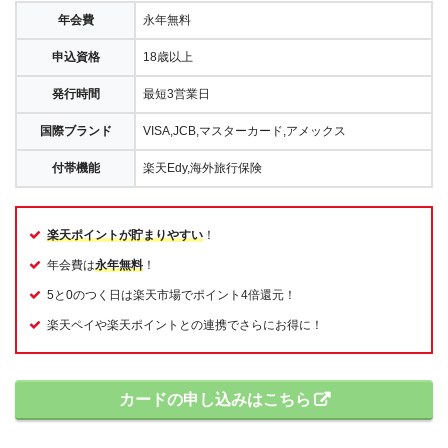
年会費
永年無料
申込資格
18歳以上
発行時間
最短3営業日
国際ブランド
VISA,JCB,マスターカード,アメックス
付帯機能
楽天Edy,海外旅行保険
楽天ポイントが貯まりやすい
！
年会費は
永年無料
！
5と0のつく日は楽天市場でポイント4倍還元！
楽天ペイや楽天ポイントとの連携でさらにお得に！
カードの申し込みはこちら