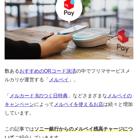
数ある
おすすめのQRコード決済
の中でフリマサービスメ
ルカリが運営する「
メルペイ
」。
「
メルカード 8のつく日特典
」などさまざまな
メルペイの
キャンペーン
によって
メルペイを使えるお店
は続々と増加
しています。
この記事では
ソニー銀行からのメルペイ残高チャージにつ
いて
ご紹介していきます。