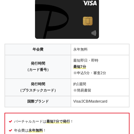
年会費
永年無料
最短即日・即時
発行時間
最短7分
（カード番号）
※申込5分・審査2分
発行時間
約1週間
（プラスチックカード）
※簡易書留
国際ブランド
Visa/JCB/Mastercard
バーチャルカードは
最短7分で発行
！
年会費は
永年無料
！