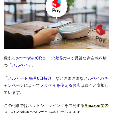
数ある
おすすめのQRコード決済
の中で異質な存在感を放
つ「
メルペイ
」。
「
メルカード 毎月8日特典
」などさまざまな
メルペイのキ
ャンペーン
によって
メルペイを使えるお店
は続々と増加し
ています。
この記事ではネットショッピングを展開する
Amazonでの
メルペイ利用について
ご紹介していきます。