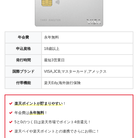
年会費
永年無料
申込資格
18歳以上
発行時間
最短3営業日
国際ブランド
VISA,JCB,マスターカード,アメックス
付帯機能
楽天Edy,海外旅行保険
楽天ポイントが貯まりやすい
！
年会費は
永年無料
！
5と0のつく日は楽天市場でポイント4倍還元！
楽天ペイや楽天ポイントとの連携でさらにお得に！