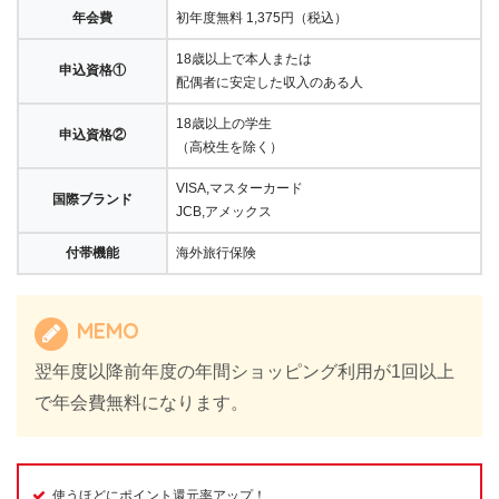
年会費
初年度無料 1,375円（税込）
18歳以上で本人または
申込資格①
配偶者に安定した収入のある人
18歳以上の学生
申込資格②
（高校生を除く）
VISA,マスターカード
国際ブランド
JCB,アメックス
付帯機能
海外旅行保険
MEMO
翌年度以降前年度の年間ショッピング利用が1回以上
で年会費無料になります。
使うほどにポイント還元率アップ！