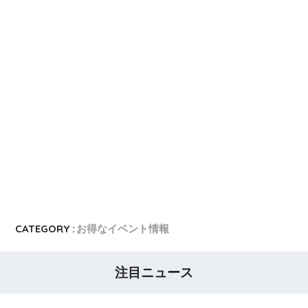
dカード GOLD
dカード GOLDの入会キャンペーン
dカード
dカード入会キャンペーン
イオンカード
イオンカードの入会キャンペーン
JCB CARD W
JCB CARD Wの入会キャンペーン
東急カード
東急カードの入会キャンペーン
ヤフーカード
ヤフーカードの入会特典
PayPayカード
PayPayカードの即日発行
7,000ポイント新規入会&利用キャンペーン
楽天カード
8,000ポイント新規入会&利用キャンペーン
5,000ポイント新規入会&利用キャンペーン
CATEGORY :
お得なイベント情報
注目ニュース