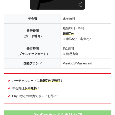
年会費
永年無料
最短即日・即時
発行時間
最短7分
（カード番号）
※申込5分・審査2分
発行時間
約1週間
（プラスチックカード）
※簡易書留
国際ブランド
Visa/JCB/Mastercard
バーチャルカードは
最短7分で発行
！
年会費は
永年無料
！
PayPayとの連携でさらにお得に!!