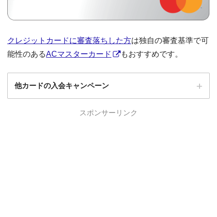
クレジットカードに審査落ちした方
は独自の審査基準で可
能性のある
ACマスターカード
もおすすめです。
他カードの入会キャンペーン
ローソンPonta
スポンサーリンク
ローソンPontaプラスの入会キャンペーン
プラス
エポスカード
エポスカードの入会キャンペーン
三菱UFJカード
三菱UFJカードの入会キャンペーン
au PAYカード
au PAYカードの入会キャンペーン
三井住友カード
三井住友カードの入会キャンペーン
VIASOカード
VIASOカードの入会キャンペーン