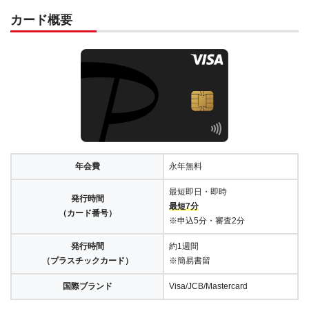
カード概要
年会費
永年無料
最短即日・即時
発行時間
最短7分
（カード番号）
※申込5分・審査2分
発行時間
約1週間
（プラスチックカード）
※簡易書留
国際ブランド
Visa/JCB/Mastercard