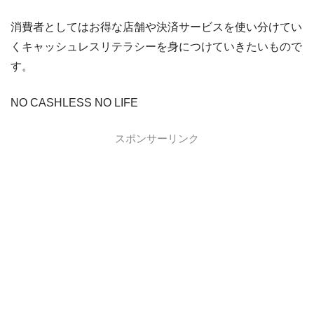
VIASOカード
VIASOカードの入会キャンペーン
消費者としてはお得な店舗や決済サービスを使い分けてい
dカード GOLD
dカード GOLDの入会キャンペーン
くキャッシュレスリテラシーを身につけていきたいもので
す。
dカード
dカード入会キャンペーン
イオンカード
イオンカードの入会キャンペーン
NO CASHLESS NO LIFE
JCB CARD W
JCB CARD Wの入会キャンペーン
スポンサーリンク
東急カード
東急カードの入会キャンペーン
ヤフーカード
ヤフーカードの入会特典
PayPayカード
PayPayカードの即日発行
7,000ポイント新規入会&利用キャンペーン
楽天カード
8,000ポイント新規入会&利用キャンペーン
5,000ポイント新規入会&利用キャンペーン