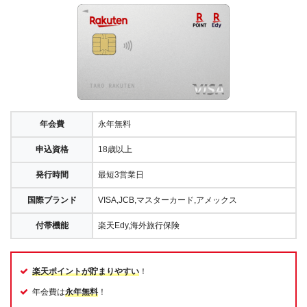
年会費
永年無料
申込資格
18歳以上
発行時間
最短3営業日
国際ブランド
VISA,JCB,マスターカード,アメックス
付帯機能
楽天Edy,海外旅行保険
楽天ポイントが貯まりやすい
！
年会費は
永年無料
！