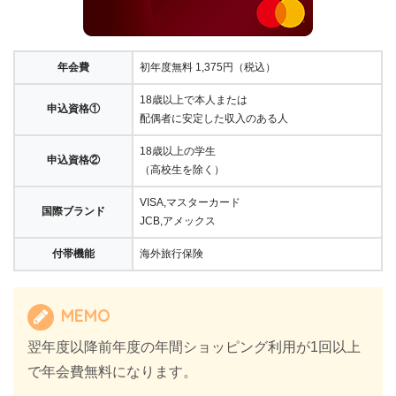
年会費
初年度無料 1,375円（税込）
18歳以上で本人または
申込資格①
配偶者に安定した収入のある人
18歳以上の学生
申込資格②
（高校生を除く）
VISA,マスターカード
国際ブランド
JCB,アメックス
付帯機能
海外旅行保険
MEMO
翌年度以降前年度の年間ショッピング利用が1回以上
で年会費無料になります。