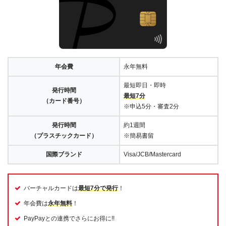
年会費
永年無料
最短即日・即時
発行時間
最短7分
（カード番号）
※申込5分・審査2分
発行時間
約1週間
（プラスチックカード）
※簡易書留
国際ブランド
Visa/JCB/Mastercard
バーチャルカードは
最短7分で発行
！
年会費は
永年無料
！
PayPayとの連携でさらにお得に!!