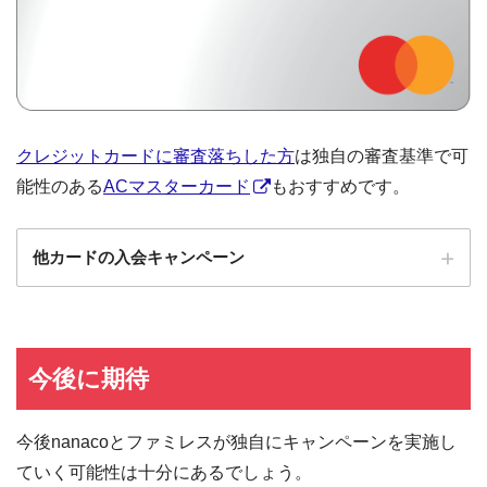
クレジットカードに審査落ちした方
は独自の審査基準で可
能性のある
ACマスターカード
もおすすめです。
他カードの入会キャンペーン
ローソンPonta
ローソンPontaプラスの入会キャンペーン
プラス
エポスカード
エポスカードの入会キャンペーン
今後に期待
三菱UFJカード
三菱UFJカードの入会キャンペーン
今後nanacoとファミレスが独自にキャンペーンを実施し
au PAYカード
au PAYカードの入会キャンペーン
ていく可能性は十分にあるでしょう。
三井住友カード
三井住友カードの入会キャンペーン