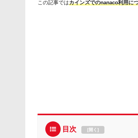
この記事では
カインズでのnanaco利用に
目次
[
開く
]