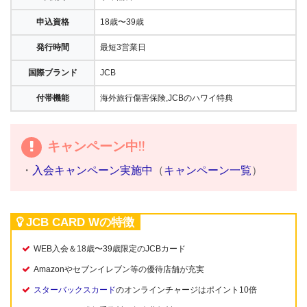
申込資格
18歳〜39歳
発行時間
最短3営業日
国際ブランド
JCB
付帯機能
海外旅行傷害保険,JCBのハワイ特典
キャンペーン中!!
・
入会キャンペーン実施中
（
キャンペーン一覧
）
JCB CARD Wの特徴
WEB入会＆18歳〜39歳限定のJCBカード
Amazonやセブンイレブン等の優待店舗が充実
スターバックスカード
のオンラインチャージはポイント10倍