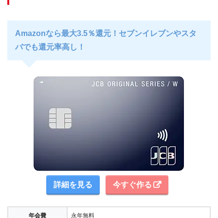
Amazonなら最大3.5％還元！セブンイレブンやスタ
バでも還元率高し！
詳細を見る
今すぐ作る
年会費
永年無料