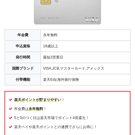
年会費
永年無料
申込資格
18歳以上
発行時間
最短3営業日
国際ブランド
VISA,JCB,マスターカード,アメックス
付帯機能
楽天Edy,海外旅行保険
楽天ポイントが貯まりやすい
！
年会費は
永年無料
！
5と0のつく日は楽天市場でポイント4倍還元！
楽天ペイや楽天ポイントとの連携でさらにお得に！