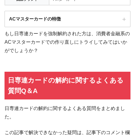
ACマスターカードの特徴
もし日専連カードを強制解約された方は、消費者金融系の
全国にある自動契約機（
むじんくん
）の営業は基本9:00～21:00（年末年始は
ACマスターカードでの作り直しにトライしてみてはいか
除き年中無休）
がでしょうか？
ショッピングリボの手数料率"10.0％～14.6％"（実質年率）は業界最安水準
海外ATMの取扱手数料無料＆当日返済で外貨両替が実質無料!!
契約日の翌日から30日間は金利0円でキャッシング利用可能
三菱ＵＦＪフィナンシャル・グループの信頼と実績
日専連カードの解約に関するよくある
安定した収入と返済能力を有する方でパート・アルバイトをしていれば学
質問Q＆A
生・主婦でも申し込みOK!!
日専連カードの解約に関するよくある質問をまとめまし
た。
この記事で解決できなかった疑問は、記事下のコメント欄