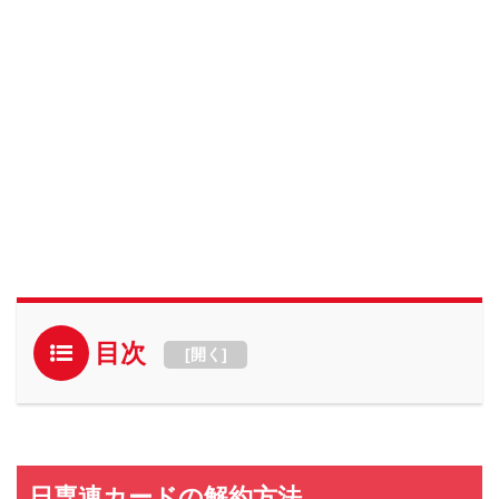
目次
[
開く
]
日専連カードの解約方法