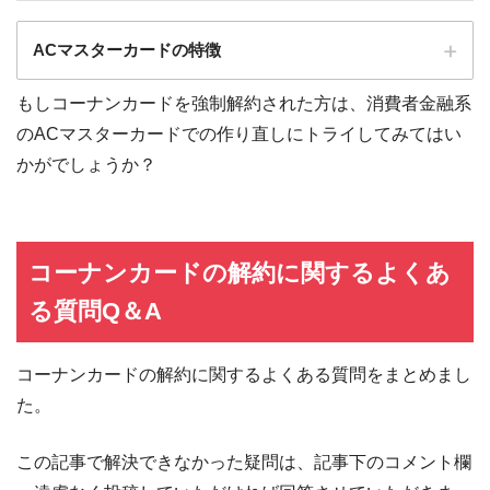
ACマスターカードの特徴
もしコーナンカードを強制解約された方は、消費者金融系
全国にある自動契約機（
むじんくん
）の営業は基本9:00～21:00（年末年始は
のACマスターカードでの作り直しにトライしてみてはい
除き年中無休）
かがでしょうか？
ショッピングリボの手数料率"10.0％～14.6％"（実質年率）は業界最安水準
海外ATMの取扱手数料無料＆当日返済で外貨両替が実質無料!!
契約日の翌日から30日間は金利0円でキャッシング利用可能
三菱ＵＦＪフィナンシャル・グループの信頼と実績
コーナンカードの解約に関するよくあ
安定した収入と返済能力を有する方でパート・アルバイトをしていれば学
る質問Q＆A
生・主婦でも申し込みOK!!
コーナンカードの解約に関するよくある質問をまとめまし
た。
この記事で解決できなかった疑問は、記事下のコメント欄