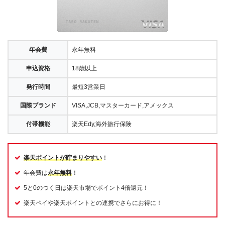
年会費
永年無料
申込資格
18歳以上
発行時間
最短3営業日
国際ブランド
VISA,JCB,マスターカード,アメックス
付帯機能
楽天Edy,海外旅行保険
楽天ポイントが貯まりやすい
！
年会費は
永年無料
！
5と0のつく日は楽天市場でポイント4倍還元！
楽天ペイや楽天ポイントとの連携でさらにお得に！