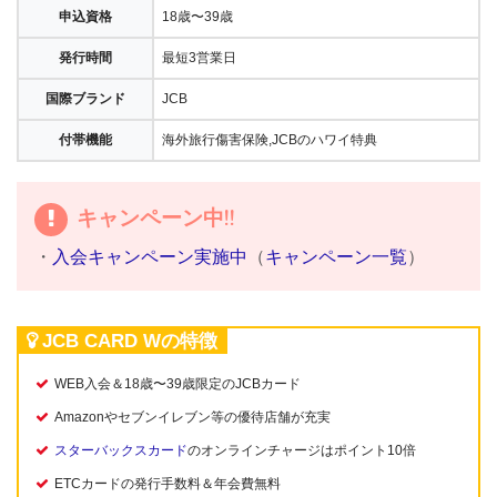
申込資格
18歳〜39歳
発行時間
最短3営業日
国際ブランド
JCB
付帯機能
海外旅行傷害保険,JCBのハワイ特典
キャンペーン中!!
・
入会キャンペーン実施中
（
キャンペーン一覧
）
JCB CARD Wの特徴
WEB入会＆18歳〜39歳限定のJCBカード
Amazonやセブンイレブン等の優待店舗が充実
スターバックスカード
のオンラインチャージはポイント10倍
ETCカードの発行手数料＆年会費無料