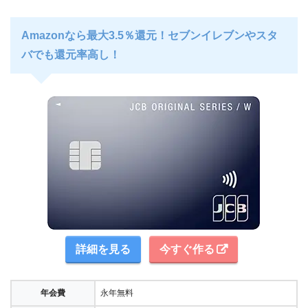
Amazonなら最大3.5％還元！セブンイレブンやスタ
バでも還元率高し！
詳細を見る
今すぐ作る
年会費
永年無料