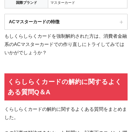
国際ブランド
マスターカード
ACマスターカードの特徴
もしくらしらくカードを強制解約された方は、消費者金融
全国にある自動契約機（
むじんくん
）の営業は基本9:00～21:00（年末年始は
系のACマスターカードでの作り直しにトライしてみては
除き年中無休）
いかがでしょうか？
ショッピングリボの手数料率"10.0％～14.6％"（実質年率）は業界最安水準
海外ATMの取扱手数料無料＆当日返済で外貨両替が実質無料!!
契約日の翌日から30日間は金利0円でキャッシング利用可能
三菱ＵＦＪフィナンシャル・グループの信頼と実績
くらしらくカードの解約に関するよく
安定した収入と返済能力を有する方でパート・アルバイトをしていれば学
ある質問Q＆A
生・主婦でも申し込みOK!!
くらしらくカードの解約に関するよくある質問をまとめま
した。