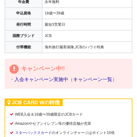
年会費
永年無料
申込資格
18歳〜39歳
発行時間
最短3営業日
国際ブランド
JCB
付帯機能
海外旅行傷害保険,JCBのハワイ特典
キャンペーン中!!
・
入会キャンペーン実施中
（
キャンペーン一覧
）
JCB CARD Wの特徴
WEB入会＆18歳〜39歳限定のJCBカード
Amazonやセブンイレブン等の優待店舗が充実
スターバックスカード
のオンラインチャージはポイント10倍