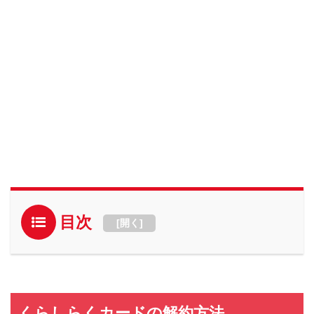
目次
[
開く
]
くらしらくカードの解約方法