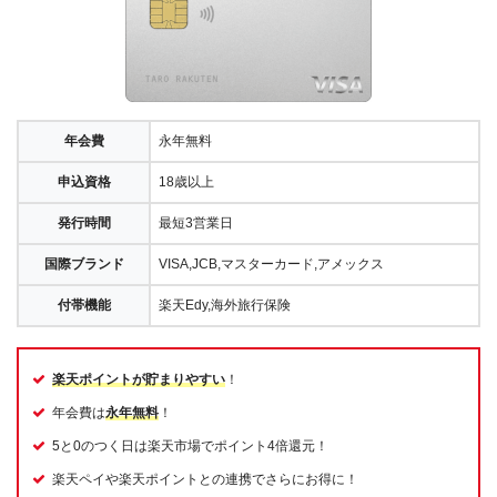
年会費
永年無料
申込資格
18歳以上
発行時間
最短3営業日
国際ブランド
VISA,JCB,マスターカード,アメックス
付帯機能
楽天Edy,海外旅行保険
楽天ポイントが貯まりやすい
！
年会費は
永年無料
！
5と0のつく日は楽天市場でポイント4倍還元！
楽天ペイや楽天ポイントとの連携でさらにお得に！