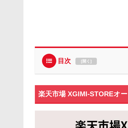
目次
[
開く
]
楽天市場 XGIMI-STOR