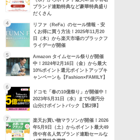
ブランド連動特典など豪華特典盛り
だくさん
4
リファ（ReFa）のセール情報・安
くお得に買う方法！2025年11月20
日（木）から楽天市場のブラックフ
ライデーが開催
5
Amazon タイムセール祭りが開催
中！2024年2月16日（金）から最大
10%ポイント還元ポイントアップキ
ャンペーンも【Fashion×FAMILY】
6
ドコモ「春の10億祭り」が開催中！
2023年5月31日（水）まで5億円分
山分けポイントバック【第2弾】
7
楽天お買い物マラソンが開催！2026
年5月9日（土）からポイント最大49
倍や有名人気ブランド連動セールな