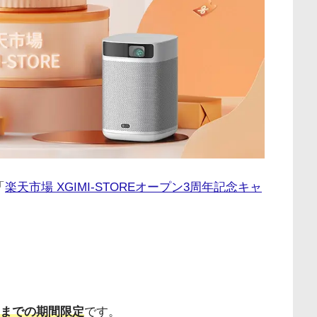
「
楽天市場 XGIMI-STOREオープン3周年記念キャ
:59までの期間限定
です。