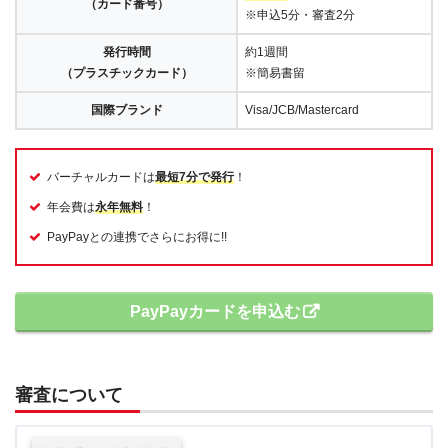
（カード番号）
※申込5分・審査2分
発行時間
約1週間
（プラスチックカード）
※簡易書留
国際ブランド
Visa/JCB/Mastercard
バーチャルカードは
最短7分で発行
！
年会費は
永年無料
！
PayPayとの連携でさらにお得に!!
PayPayカードを申込む
審査について