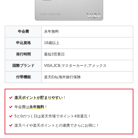
年会費
永年無料
申込資格
18歳以上
発行時間
最短3営業日
国際ブランド
VISA,JCB,マスターカード,アメックス
付帯機能
楽天Edy,海外旅行保険
楽天ポイントが貯まりやすい
！
年会費は
永年無料
！
5と0のつく日は楽天市場でポイント4倍還元！
楽天ペイや楽天ポイントとの連携でさらにお得に！