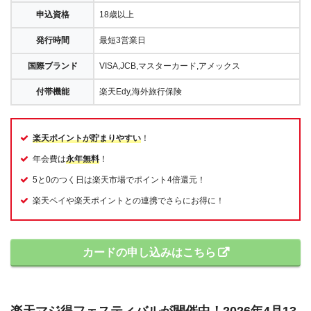
申込資格
18歳以上
発行時間
最短3営業日
国際ブランド
VISA,JCB,マスターカード,アメックス
付帯機能
楽天Edy,海外旅行保険
楽天ポイントが貯まりやすい
！
年会費は
永年無料
！
5と0のつく日は楽天市場でポイント4倍還元！
楽天ペイや楽天ポイントとの連携でさらにお得に！
カードの申し込みはこちら
楽天マジ得フェスティバルが開催中！2026年4月13