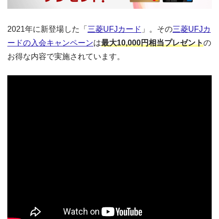
2021年に新登場した「
三菱UFJカード
」。その
三菱UFJカ
ードの入会キャンペーン
は
最大10,000円相当プレゼント
の
お得な内容で実施されています。