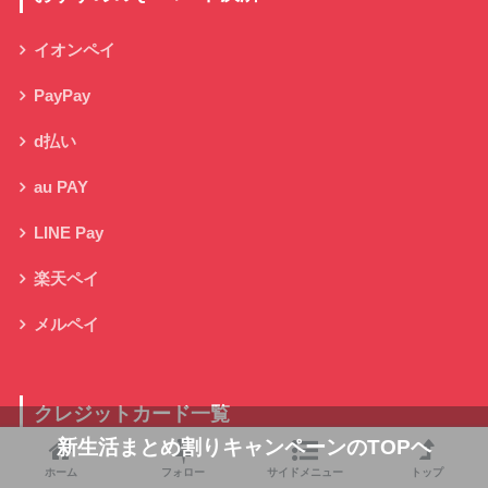
イオンペイ
PayPay
d払い
au PAY
LINE Pay
楽天ペイ
メルペイ
クレジットカード一覧
新生活まとめ割りキャンペーンのTOPヘ
PayPayカード
ホーム
フォロー
サイドメニュー
トップ