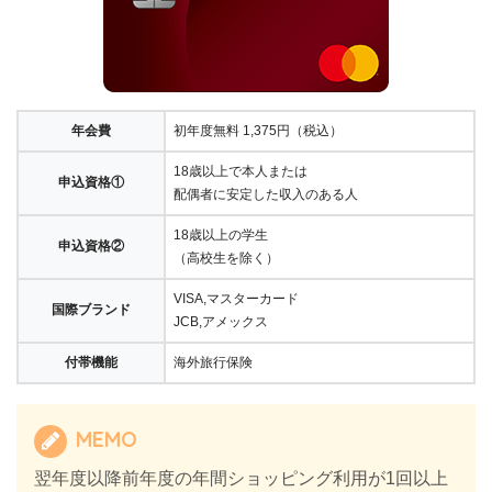
年会費
初年度無料 1,375円（税込）
18歳以上で本人または
申込資格①
配偶者に安定した収入のある人
18歳以上の学生
申込資格②
（高校生を除く）
VISA,マスターカード
国際ブランド
JCB,アメックス
付帯機能
海外旅行保険
MEMO
翌年度以降前年度の年間ショッピング利用が1回以上