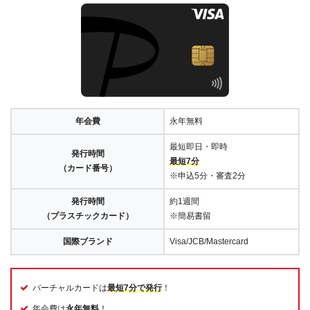
年会費
永年無料
最短即日・即時
発行時間
最短7分
（カード番号）
※申込5分・審査2分
発行時間
約1週間
（プラスチックカード）
※簡易書留
国際ブランド
Visa/JCB/Mastercard
バーチャルカードは
最短7分で発行
！
年会費は
永年無料
！