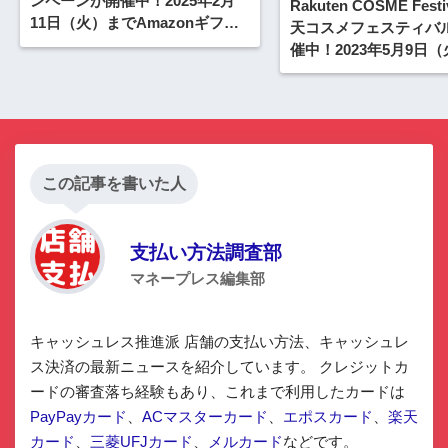
ンペーンが開催中！2025年2月
Rakuten COSME Fest
11日（火）までAmazonギフト
天コスメフェスティバ
カード10万円分が当たる
催中！2023年5月9日
最大1,000円OFFクー
【先着順】
この記事を書いた人
支払い方法調査部
マネープレス編集部
キャッシュレス推進派 店舗の支払い方法、キャッシュレ
ス決済の最新ニュースを紹介しています。 クレジットカ
ードの審査落ち経験もあり、これまで利用したカードは
PayPayカード
、
ACマスターカード
、
エポスカード
、
楽天
カード
、
三菱UFJカード
、
メルカード
などです。