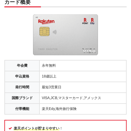
カード概要
年会費
永年無料
申込資格
18歳以上
発行時間
最短3営業日
国際ブランド
VISA,JCB,マスターカード,アメックス
付帯機能
楽天Edy,海外旅行保険
楽天ポイントが貯まりやすい
！