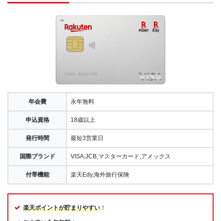
年会費
永年無料
申込資格
18歳以上
発行時間
最短3営業日
国際ブランド
VISA,JCB,マスターカード,アメックス
付帯機能
楽天Edy,海外旅行保険
楽天ポイントが貯まりやすい
！