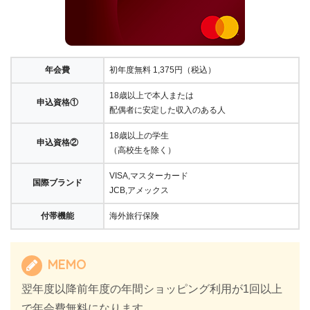
年会費
初年度無料 1,375円（税込）
18歳以上で本人または
申込資格①
配偶者に安定した収入のある人
18歳以上の学生
申込資格②
（高校生を除く）
VISA,マスターカード
国際ブランド
JCB,アメックス
付帯機能
海外旅行保険
MEMO
翌年度以降前年度の年間ショッピング利用が1回以上
で年会費無料になります。