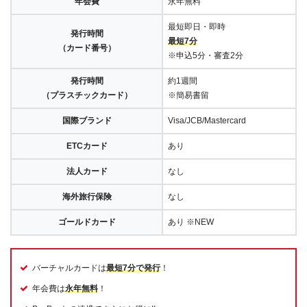
年会費
永年無料
最短即日・即時
発行時間
最短7分
（カード番号）
※申込5分・審査2分
発行時間
約1週間
（プラスチックカード）
※簡易書留
国際ブランド
Visa/JCB/Mastercard
ETCカード
あり
法人カード
なし
海外旅行保険
なし
ゴールドカード
あり ※NEW
バーチャルカードは
最短7分で発行
！
年会費は
永年無料
！