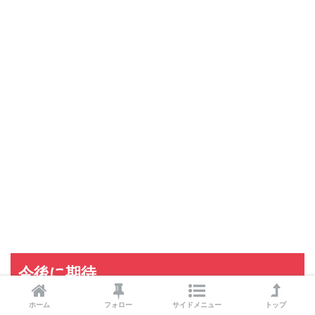
三井住友カード
三井住友カードの入会キャンペーン
VIASOカード
VIASOカードの入会キャンペーン
dカード GOLD
dカード GOLDの入会キャンペーン
dカード
dカード入会キャンペーン
イオンカード
イオンカードの入会キャンペーン
JCB CARD W
JCB CARD Wの入会キャンペーン
東急カード
東急カードの入会キャンペーン
ヤフーカード
ヤフーカードの入会特典
PayPayカード
PayPayカードの即日発行
7,000ポイント新規入会&利用キャンペーン
楽天カード
8,000ポイント新規入会&利用キャンペーン
5,000ポイント新規入会&利用キャンペーン
今後に期待
ホーム
フォロー
サイドメニュー
トップ
今後ロイヤルガーデンカフェが独自にキャンペーンを実施