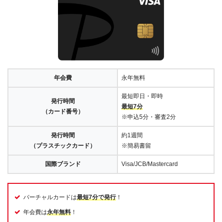
年会費
永年無料
最短即日・即時
発行時間
最短7分
（カード番号）
※申込5分・審査2分
発行時間
約1週間
（プラスチックカード）
※簡易書留
国際ブランド
Visa/JCB/Mastercard
バーチャルカードは
最短7分で発行
！
年会費は
永年無料
！