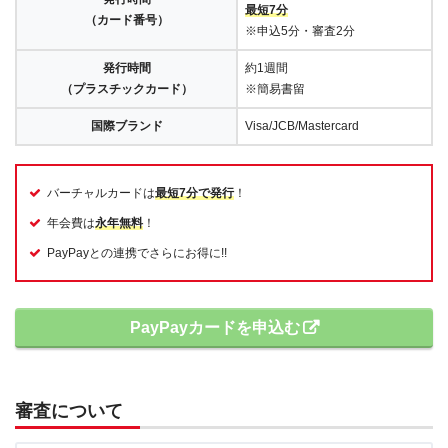
最短7分
（カード番号）
※申込5分・審査2分
発行時間
約1週間
（プラスチックカード）
※簡易書留
国際ブランド
Visa/JCB/Mastercard
バーチャルカードは
最短7分で発行
！
年会費は
永年無料
！
PayPayとの連携でさらにお得に!!
PayPayカードを申込む
審査について