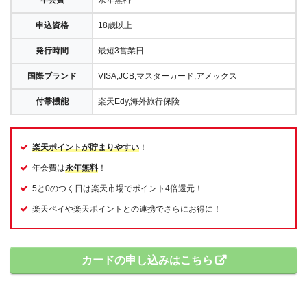
年会費
永年無料
申込資格
18歳以上
発行時間
最短3営業日
国際ブランド
VISA,JCB,マスターカード,アメックス
付帯機能
楽天Edy,海外旅行保険
楽天ポイントが貯まりやすい
！
年会費は
永年無料
！
5と0のつく日は楽天市場でポイント4倍還元！
楽天ペイや楽天ポイントとの連携でさらにお得に！
カードの申し込みはこちら