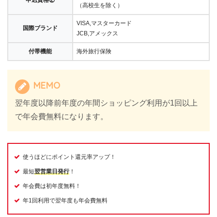
申込資格②
（高校生を除く）
VISA,マスターカード
国際ブランド
JCB,アメックス
付帯機能
海外旅行保険
MEMO
翌年度以降前年度の年間ショッピング利用が1回以上
で年会費無料になります。
使うほどにポイント還元率アップ！
最短
翌営業日発行
！
年会費は初年度無料！
年1回利用で翌年度も年会費無料