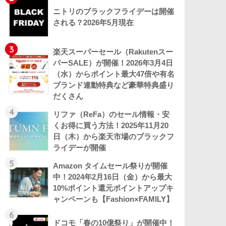
ニトリのブラックフライデーは開催
される？2026年5月現在
3
楽天スーパーセール（Rakutenスー
パーSALE）が開催！2026年3月4日
（水）からポイント最大47倍や有名
ブランド連動特典など豪華特典盛り
だくさん
4
リファ（ReFa）のセール情報・安
くお得に買う方法！2025年11月20
日（木）から楽天市場のブラックフ
ライデーが開催
5
Amazon タイムセール祭りが開催
中！2024年2月16日（金）から最大
10%ポイント還元ポイントアップキ
ャンペーンも【Fashion×FAMILY】
6
ドコモ「春の10億祭り」が開催中！