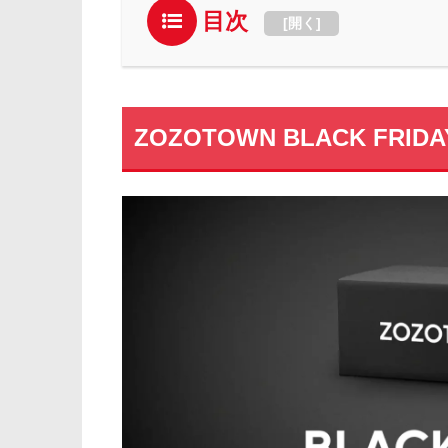
目次
[
開く
]
ZOZOTOWN BLACK FRIDA