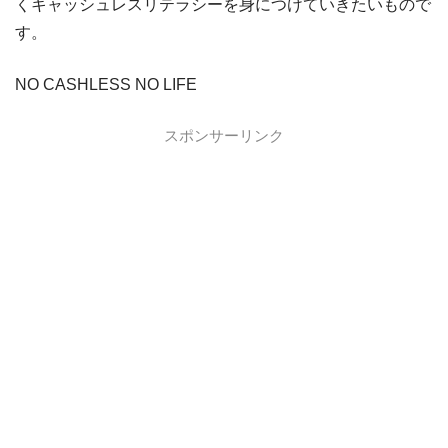
dカード GOLD
dカード GOLDの入会キャンペーン
くキャッシュレスリテラシーを身につけていきたいもので
す。
dカード
dカード入会キャンペーン
イオンカード
イオンカードの入会キャンペーン
NO CASHLESS NO LIFE
JCB CARD W
JCB CARD Wの入会キャンペーン
スポンサーリンク
東急カード
東急カードの入会キャンペーン
ヤフーカード
ヤフーカードの入会特典
PayPayカード
PayPayカードの即日発行
7,000ポイント新規入会&利用キャンペーン
楽天カード
8,000ポイント新規入会&利用キャンペーン
5,000ポイント新規入会&利用キャンペーン