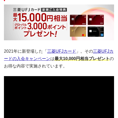
2021年に新登場した「
三菱UFJカード
」。その
三菱UFJカ
ードの入会キャンペーン
は
最大10,000円相当プレゼント
の
お得な内容で実施されています。