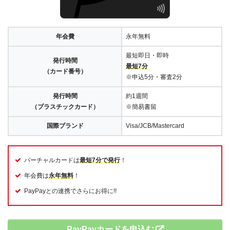
年会費
永年無料
最短即日・即時
発行時間
最短7分
（カード番号）
※申込5分・審査2分
発行時間
約1週間
（プラスチックカード）
※簡易書留
国際ブランド
Visa/JCB/Mastercard
バーチャルカードは
最短7分で発行
！
年会費は
永年無料
！
PayPayとの連携でさらにお得に!!
PayPayカードを申込む