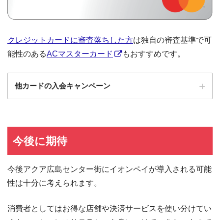
クレジットカードに審査落ちした方
は独自の審査基準で可
能性のある
ACマスターカード
もおすすめです。
他カードの入会キャンペーン
ローソンPonta
ローソンPontaプラスの入会キャンペーン
プラス
エポスカード
エポスカードの入会キャンペーン
今後に期待
三菱UFJカード
三菱UFJカードの入会キャンペーン
今後アクア広島センター街にイオンペイが導入される可能
au PAYカード
au PAYカードの入会キャンペーン
性は十分に考えられます。
三井住友カード
三井住友カードの入会キャンペーン
VIASOカード
VIASOカードの入会キャンペーン
消費者としてはお得な店舗や決済サービスを使い分けてい