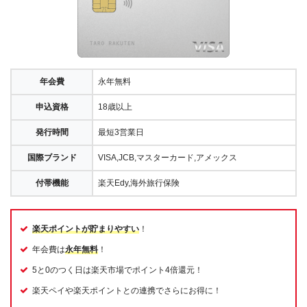
年会費
永年無料
申込資格
18歳以上
発行時間
最短3営業日
国際ブランド
VISA,JCB,マスターカード,アメックス
付帯機能
楽天Edy,海外旅行保険
楽天ポイントが貯まりやすい
！
年会費は
永年無料
！
5と0のつく日は楽天市場でポイント4倍還元！
楽天ペイや楽天ポイントとの連携でさらにお得に！