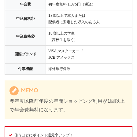
年会費
初年度無料 1,375円（税込）
18歳以上で本人または
申込資格①
配偶者に安定した収入のある人
18歳以上の学生
申込資格②
（高校生を除く）
VISA,マスターカード
国際ブランド
JCB,アメックス
付帯機能
海外旅行保険
MEMO
翌年度以降前年度の年間ショッピング利用が1回以上
で年会費無料になります。
使うほどにポイント還元率アップ！