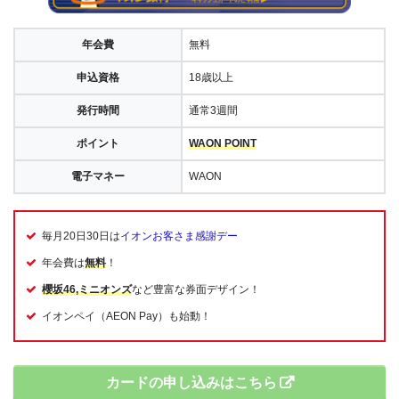
年会費
無料
申込資格
18歳以上
発行時間
通常3週間
ポイント
WAON POINT
電子マネー
WAON
毎月20日30日は
イオンお客さま感謝デー
年会費は
無料
！
櫻坂46,ミニオンズ
など豊富な券面デザイン！
イオンペイ（AEON Pay）も始動！
カードの申し込みはこちら