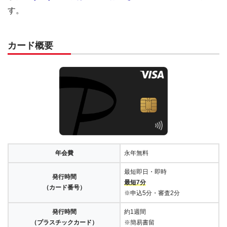
す。
カード概要
年会費
永年無料
最短即日・即時
発行時間
最短7分
（カード番号）
※申込5分・審査2分
発行時間
約1週間
（プラスチックカード）
※簡易書留