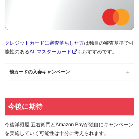
クレジットカードに審査落ちした方
は独自の審査基準で可
能性のある
ACマスターカード
もおすすめです。
他カードの入会キャンペーン
ローソンPonta
ローソンPontaプラスの入会キャンペーン
プラス
エポスカード
エポスカードの入会キャンペーン
今後に期待
三菱UFJカード
三菱UFJカードの入会キャンペーン
今後洋麺屋 五右衛門とAmazon Payが独自にキャンペーン
au PAYカード
au PAYカードの入会キャンペーン
を実施していく可能性は十分に考えられます。
三井住友カード
三井住友カードの入会キャンペーン