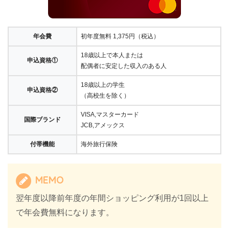
年会費
初年度無料 1,375円（税込）
18歳以上で本人または
申込資格①
配偶者に安定した収入のある人
18歳以上の学生
申込資格②
（高校生を除く）
VISA,マスターカード
国際ブランド
JCB,アメックス
付帯機能
海外旅行保険
MEMO
翌年度以降前年度の年間ショッピング利用が1回以上
で年会費無料になります。