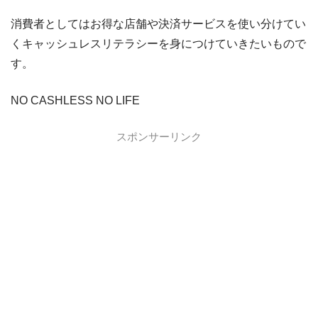
VIASOカード
VIASOカードの入会キャンペーン
消費者としてはお得な店舗や決済サービスを使い分けてい
dカード GOLD
dカード GOLDの入会キャンペーン
くキャッシュレスリテラシーを身につけていきたいもので
す。
dカード
dカード入会キャンペーン
イオンカード
イオンカードの入会キャンペーン
NO CASHLESS NO LIFE
JCB CARD W
JCB CARD Wの入会キャンペーン
スポンサーリンク
東急カード
東急カードの入会キャンペーン
ヤフーカード
ヤフーカードの入会特典
PayPayカード
PayPayカードの即日発行
7,000ポイント新規入会&利用キャンペーン
楽天カード
8,000ポイント新規入会&利用キャンペーン
5,000ポイント新規入会&利用キャンペーン