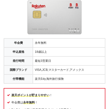
年会費
永年無料
申込資格
18歳以上
発行時間
最短3営業日
国際ブランド
VISA,JCB,マスターカード,アメックス
付帯機能
楽天Edy,海外旅行保険
楽天ポイントが貯まりやすい
！
年会費は
永年無料
！