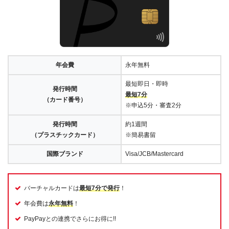
年会費
永年無料
最短即日・即時
発行時間
最短7分
（カード番号）
※申込5分・審査2分
発行時間
約1週間
（プラスチックカード）
※簡易書留
国際ブランド
Visa/JCB/Mastercard
バーチャルカードは
最短7分で発行
！
年会費は
永年無料
！
PayPayとの連携でさらにお得に!!