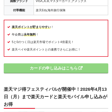
国際ブランド
VISA,JCB,マスターカード,アメックス
付帯機能
楽天Edy,海外旅行保険
楽天ポイントが貯まりやすい
！
年会費は
永年無料
！
5と0のつく日は楽天市場でポイント4倍還元！
楽天ペイや楽天ポイントとの連携でさらにお得に！
カードの申し込みはこちら
楽天マジ得フェスティバルが開催中！2026年4月13
日（月）まで楽天カードと楽天モバイル申し込みが
お得