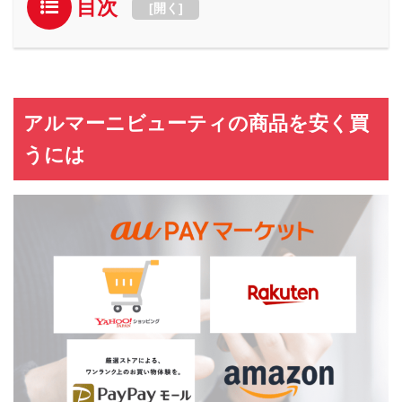
目次
[
開く
]
アルマーニビューティの商品を安く買
うには