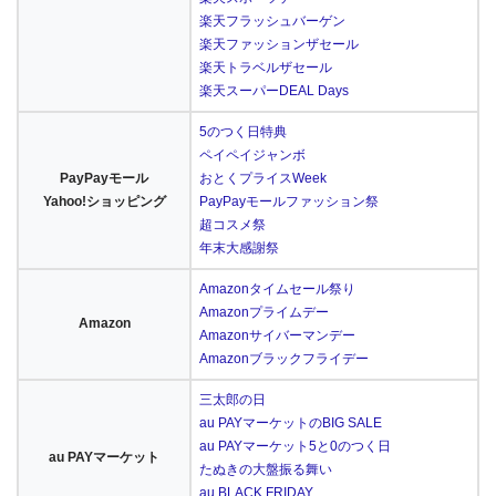
楽天フラッシュバーゲン
楽天ファッションザセール
楽天トラベルザセール
楽天スーパーDEAL Days
5のつく日特典
ペイペイジャンボ
PayPayモール
おとくプライスWeek
Yahoo!ショッピング
PayPayモールファッション祭
超コスメ祭
年末大感謝祭
Amazonタイムセール祭り
Amazonプライムデー
Amazon
Amazonサイバーマンデー
Amazonブラックフライデー
三太郎の日
au PAYマーケットのBIG SALE
au PAYマーケット5と0のつく日
au PAYマーケット
たぬきの大盤振る舞い
au BLACK FRIDAY