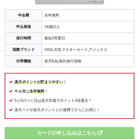
年会費
永年無料
申込資格
18歳以上
発行時間
最短3営業日
国際ブランド
VISA,JCB,マスターカード,アメックス
付帯機能
楽天Edy,海外旅行保険
楽天ポイントが貯まりやすい
！
年会費は
永年無料
！
5と0のつく日は楽天市場でポイント4倍還元！
楽天ペイや楽天ポイントとの連携でさらにお得に！
カードの申し込みはこちら