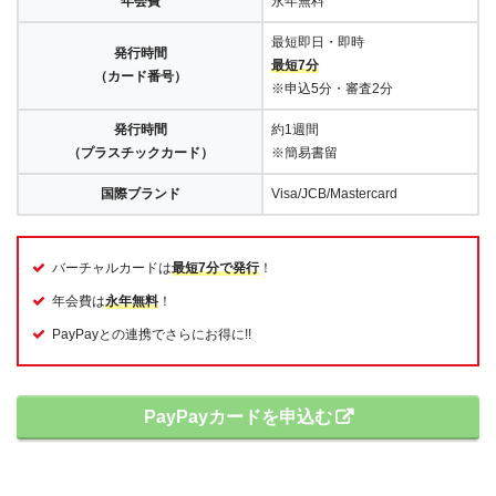
年会費
永年無料
最短即日・即時
発行時間
最短7分
（カード番号）
※申込5分・審査2分
発行時間
約1週間
（プラスチックカード）
※簡易書留
国際ブランド
Visa/JCB/Mastercard
バーチャルカードは
最短7分で発行
！
年会費は
永年無料
！
PayPayとの連携でさらにお得に!!
PayPayカードを申込む